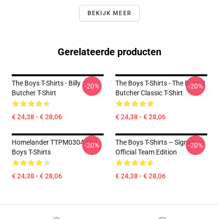
BEKIJK MEER
Gerelateerde producten
The Boys T-Shirts - Billy
The Boys T-Shirts - The Boys 3
-20%
-20%
Butcher T-Shirt
Butcher Classic T-Shirt
€ 24,38 - € 28,06
€ 24,38 - € 28,06
Homelander TTPM0304 The
The Boys T-Shirts – Signature
-20%
-20%
Boys T-Shirts
Official Team Edition
€ 24,38 - € 28,06
€ 24,38 - € 28,06
Footer