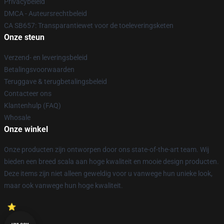
Privacybeleid
DMCA - Auteursrechtbeleid
CA SB657: Transparantiewet voor de toeleveringsketen
Onze steun
Verzend- en leveringsbeleid
Betalingsvoorwaarden
Teruggave & terugbetalingsbeleid
Contacteer ons
Klantenhulp (FAQ)
Whosale
Onze winkel
Onze producten zijn ontworpen door ons state-of-the-art team. Wij
bieden een breed scala aan hoge kwaliteit en mooie design producten.
Deze items zijn niet alleen geweldig voor u vanwege hun unieke look,
maar ook vanwege hun hoge kwaliteit.