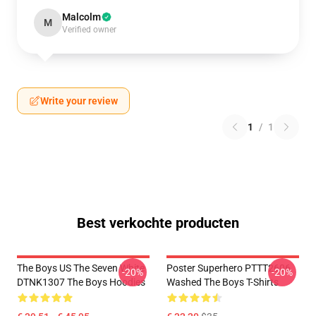
Malcolm
M
Verified owner
Write your review
1
/
1
Best verkochte producten
The Boys US The Seven White
Poster Superhero PTTT2606
-20%
-20%
DTNK1307 The Boys Hoodies
Washed The Boys T-Shirts