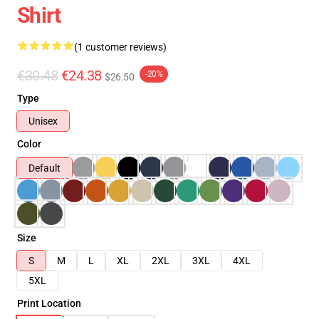
Shirt
(1 customer reviews)
€30.48
€24.38
-20%
$26.50
Type
Unisex
Color
Default
Size
S
M
L
XL
2XL
3XL
4XL
5XL
Print Location