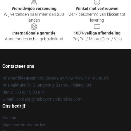
Wereldwijde verzending
Winkel met vertrouwen
Wij verzenden naar meer dan 200
24/7 beschermd van klikken tot
landen
levering
Internationale garantie
100% veilige afhandeling
Aangeboden in het gebruiksland
PayPal / MasterCard / Visa
Contacteer ons
Ons hoofdkantoor
: 655 Broadway, New York, NY 10006, US
Ons pakhuis
: 76 Guangming, Bazhou, Peking, CN
Uur
: 21.00 uur 5.00 uur
E-mail
: contact@theboysmerchandise.com
Ons bedrijf
Over ons
Algemene voorwaarden