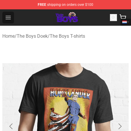
FREE
shipping on orders over $100
The Boys Store - Official The Boys Merchandise Shop
Open menu
Home
/
The Boys Doek
/
The Boys T-shirts