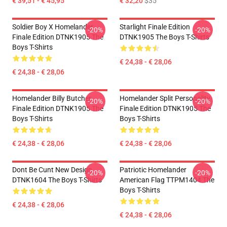
€ 39,51 - € 45,95
€ 32,20
$35
Soldier Boy X Homelander
Starlight Finale Edition
-20%
-20%
Finale Edition DTNK1905 The
DTNK1905 The Boys T-Shirts
Boys T-Shirts
€ 24,38 - € 28,06
€ 24,38 - € 28,06
Homelander Billy Butcher
Homelander Split Personality
-20%
-20%
Finale Edition DTNK1905 The
Finale Edition DTNK1905 The
Boys T-Shirts
Boys T-Shirts
€ 24,38 - € 28,06
€ 24,38 - € 28,06
Dont Be Cunt New Design
Patriotic Homelander
-20%
-20%
DTNK1604 The Boys T-Shirts
American Flag TTPM1404 The
Boys T-Shirts
€ 24,38 - € 28,06
€ 24,38 - € 28,06