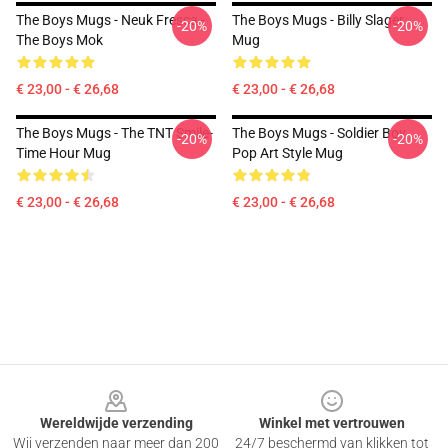
The Boys Mugs - Neuk Fresca -
The Boys Mugs - Billy Slager
-20%
-20%
The Boys Mok
Mug
€ 23,00 - € 26,68
€ 23,00 - € 26,68
The Boys Mugs - The TNT Smile-
The Boys Mugs - Soldier Boy
-20%
-20%
Time Hour Mug
Pop Art Style Mug
€ 23,00 - € 26,68
€ 23,00 - € 26,68
Footer
Wereldwijde verzending
Winkel met vertrouwen
Wij verzenden naar meer dan 200
24/7 beschermd van klikken tot