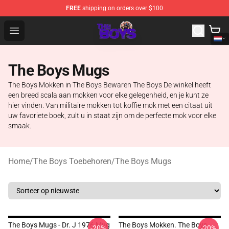
FREE
shipping on orders over $100
The Boys Store - Official The Boys Merchandise Shop
Open menu
The Boys Mugs
The Boys Mokken in The Boys Bewaren The Boys De winkel heeft
een breed scala aan mokken voor elke gelegenheid, en je kunt ze
hier vinden. Van militaire mokken tot koffie mok met een citaat uit
uw favoriete boek, zult u in staat zijn om de perfecte mok voor elke
smaak.
Home
/
The Boys Toebehoren
/
The Boys Mugs
The Boys Mugs - Dr. J 1976 Mug
The Boys Mokken. The Boys
-20%
-20%