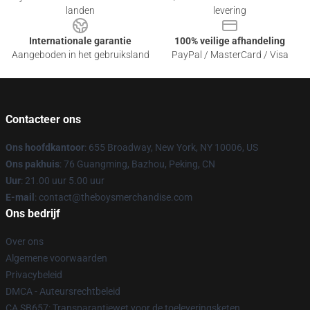
landen
levering
Internationale garantie
100% veilige afhandeling
Aangeboden in het gebruiksland
PayPal / MasterCard / Visa
Contacteer ons
Ons hoofdkantoor
: 655 Broadway, New York, NY 10006, US
Ons pakhuis
: 76 Guangming, Bazhou, Peking, CN
Uur
: 21.00 uur 5.00 uur
E-mail
: contact@theboysmerchandise.com
Ons bedrijf
Over ons
Algemene voorwaarden
Privacybeleid
DMCA - Auteursrechtbeleid
CA SB657: Transparantiewet voor de toeleveringsketen