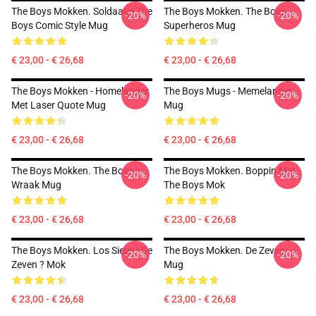
The Boys Mokken. Soldaatje The
The Boys Mokken. The Boys
-20%
-20%
Boys Comic Style Mug
Superheros Mug
€ 23,00 - € 26,68
€ 23,00 - € 26,68
The Boys Mokken - Homelander
The Boys Mugs - Memelander
-20%
-20%
Met Laser Quote Mug
Mug
€ 23,00 - € 26,68
€ 23,00 - € 26,68
The Boys Mokken. The Boys -
The Boys Mokken. Boppin Met
-20%
-20%
Wraak Mug
The Boys Mok
€ 23,00 - € 26,68
€ 23,00 - € 26,68
The Boys Mokken. Los Siete / De
The Boys Mokken. De Zeven
-20%
-20%
Zeven ? Mok
Mug
€ 23,00 - € 26,68
€ 23,00 - € 26,68