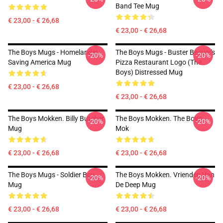
Band Tee Mug
€ 23,00 - € 26,68
€ 23,00 - € 26,68
The Boys Mugs - Homelander
The Boys Mugs - Buster Beaver's
-20%
-20%
Saving America Mug
Pizza Restaurant Logo (The
Boys) Distressed Mug
€ 23,00 - € 26,68
€ 23,00 - € 26,68
The Boys Mokken. Billy Butcher
The Boys Mokken. The Boys
-20%
-20%
Mug
Mok
€ 23,00 - € 26,68
€ 23,00 - € 26,68
The Boys Mugs - Soldier Boy
The Boys Mokken. Vrienden Van
-20%
-20%
Mug
De Deep Mug
€ 23,00 - € 26,68
€ 23,00 - € 26,68