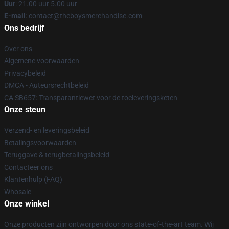
Uur
: 21.00 uur 5.00 uur
E-mail
: contact@theboysmerchandise.com
Ons bedrijf
Over ons
Algemene voorwaarden
Privacybeleid
DMCA - Auteursrechtbeleid
CA SB657: Transparantiewet voor de toeleveringsketen
Onze steun
Verzend- en leveringsbeleid
Betalingsvoorwaarden
Teruggave & terugbetalingsbeleid
Contacteer ons
Klantenhulp (FAQ)
Whosale
Onze winkel
Onze producten zijn ontworpen door ons state-of-the-art team. Wij