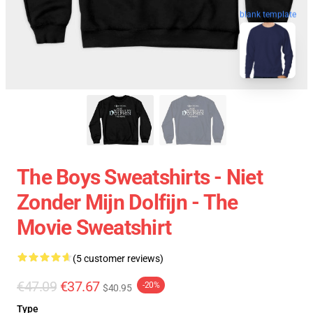
blank template
The Boys Sweatshirts - Niet
Zonder Mijn Dolfijn - The
Movie Sweatshirt
(5 customer reviews)
€47.09
€37.67
-20%
$40.95
Type