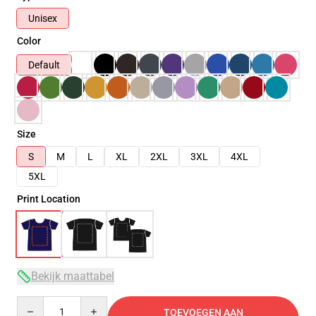
Unisex
Color
Default
Size
S
M
L
XL
2XL
3XL
4XL
5XL
Print Location
Bekijk maattabel
Quantity
TOEVOEGEN AAN