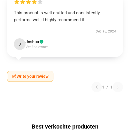
This product is well-crafted and consistently
performs well; I highly recommend it.
Dec 18, 2024
Joshua
J
Verified owner
Write your review
1
/
1
Best verkochte producten