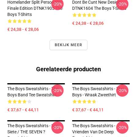
Homelander Split Personality
Dont Be Cunt New Design
-20%
-20%
Finale Edition DTNK1905 The
DTNK1604 The Boys T-Shirts
Boys T-Shirts
€ 24,38 - € 28,06
€ 24,38 - € 28,06
BEKIJK MEER
Gerelateerde producten
The Boys Sweatshirts - The
The Boys Sweatshirts - The
-20%
-20%
Boys Band Tee Sweatshirt
Boys - Wraak Zweethirt
€ 37,67 - € 44,11
€ 37,67 - € 44,11
The Boys Sweatshirts - Los
The Boys Sweatshirts -
-20%
-20%
Siete / THE SEVEN ?
Vrienden Van De Deep