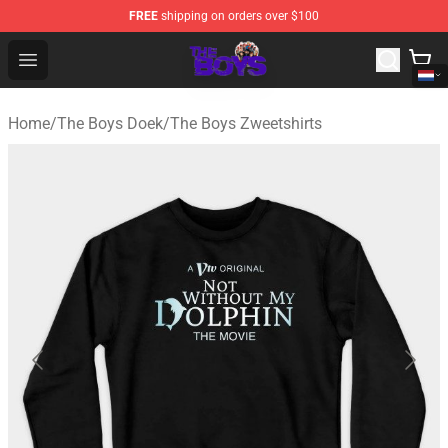
FREE
shipping on orders over $100
The Boys Store - Official The Boys Merchandise Shop
Open menu
Home
/
The Boys Doek
/
The Boys Zweetshirts