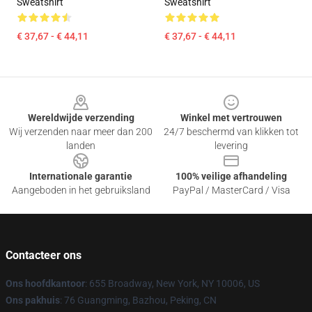
Sweatshirt
Sweatshirt
€ 37,67 - € 44,11
€ 37,67 - € 44,11
Footer
Wereldwijde verzending
Winkel met vertrouwen
Wij verzenden naar meer dan 200
24/7 beschermd van klikken tot
landen
levering
Internationale garantie
100% veilige afhandeling
Aangeboden in het gebruiksland
PayPal / MasterCard / Visa
Contacteer ons
Ons hoofdkantoor
: 655 Broadway, New York, NY 10006, US
Ons pakhuis
: 76 Guangming, Bazhou, Peking, CN