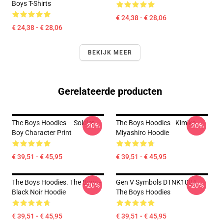
Boys T-Shirts
€ 24,38 - € 28,06
€ 24,38 - € 28,06
BEKIJK MEER
Gerelateerde producten
The Boys Hoodies – Soldier
The Boys Hoodies - Kimiko
-20%
-20%
Boy Character Print
Miyashiro Hoodie
€ 39,51 - € 45,95
€ 39,51 - € 45,95
The Boys Hoodies. The Boys -
Gen V Symbols DTNK1004
-20%
-20%
Black Noir Hoodie
The Boys Hoodies
€ 39,51 - € 45,95
€ 39,51 - € 45,95