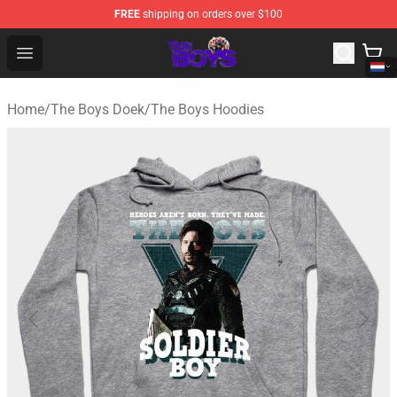
FREE
shipping on orders over $100
The Boys Store - Official The Boys Merchandise Shop
Open menu
Home
/
The Boys Doek
/
The Boys Hoodies