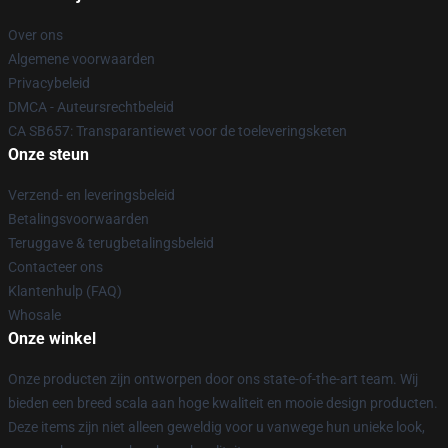
Over ons
Algemene voorwaarden
Privacybeleid
DMCA - Auteursrechtbeleid
CA SB657: Transparantiewet voor de toeleveringsketen
Onze steun
Verzend- en leveringsbeleid
Betalingsvoorwaarden
Teruggave & terugbetalingsbeleid
Contacteer ons
Klantenhulp (FAQ)
Whosale
Onze winkel
Onze producten zijn ontworpen door ons state-of-the-art team. Wij
bieden een breed scala aan hoge kwaliteit en mooie design producten.
Deze items zijn niet alleen geweldig voor u vanwege hun unieke look,