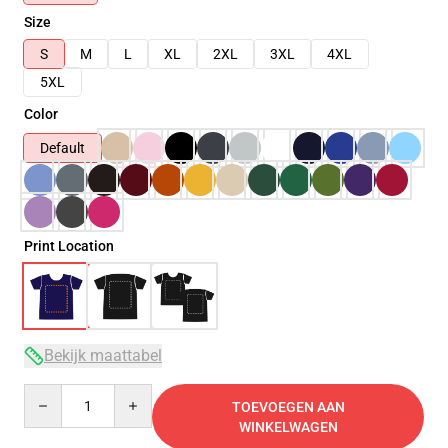
Size
S
M
L
XL
2XL
3XL
4XL
5XL
Color
Default
Print Location
Bekijk maattabel
Quantity
TOEVOEGEN AAN
WINKELWAGEN