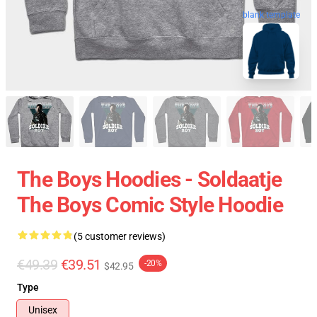
blank template
The Boys Hoodies - Soldaatje
The Boys Comic Style Hoodie
(5 customer reviews)
€49.39
€39.51
-20%
$42.95
Type
Unisex