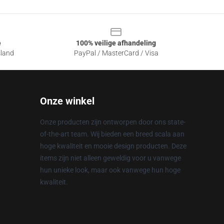
e
100% veilige afhandeling
sland
PayPal / MasterCard / Visa
Onze winkel
Onze producten zijn ontworpen door ons state-
of-the-art team. Wij bieden een breed scala aan
hoge kwaliteit en mooie design producten. Deze
items zijn niet alleen geweldig voor u vanwege
hun unieke look, maar ook vanwege hun hoge
kwaliteit.