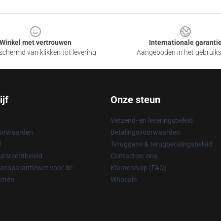
Winkel met vertrouwen
Internationale garanti
chermd van klikken tot levering
Aangeboden in het gebruik
jf
Onze steun
Verzend- en leveringsbeleid
oorwaarden
Betalingsvoorwaarden
d
Teruggave & terugbetalingsbeleid
rsrechtbeleid
Contacteer ons
ransparantiewet voor de
Klantenhulp (FAQ)
keten
Whosale