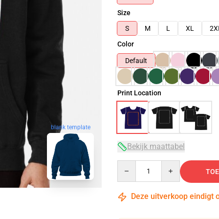
Size
S
M
L
XL
2X
Color
Default
Print Location
blank template
Bekijk maattabel
Quantity
TOE
Deze uitverkoop eindigt 