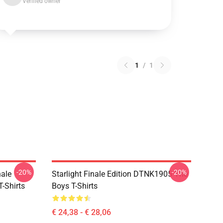
Verified owner
1
/
1
-20%
-20%
nale
Starlight Finale Edition DTNK1905 The
-Shirts
Boys T-Shirts
€ 24,38 - € 28,06