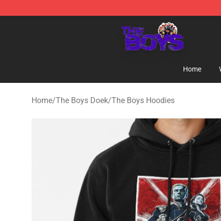
The Boys Store - Official The Boys Merchandise Shop
Home
Home
/
The Boys Doek
/
The Boys Hoodies