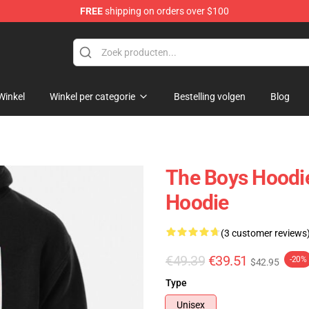
FREE
shipping on orders over $100
Winkel
Winkel per categorie
Bestelling volgen
Blog
The Boys Hoodie
Hoodie
(3 customer reviews
€49.39
€39.51
-20%
$42.95
Type
Unisex