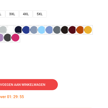
L
3XL
4XL
5XL
VOEGEN AAN WINKELWAGEN
over
01
:
29
:
54