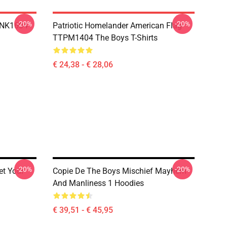
-20%
-20%
TNK1604
Patriotic Homelander American Flag
TTPM1404 The Boys T-Shirts
€ 24,38 - € 28,06
-20%
-20%
et Your
Copie De The Boys Mischief Mayhem
And Manliness 1 Hoodies
€ 39,51 - € 45,95