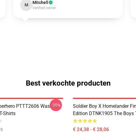
Mitchell
M
Verified owner
Best verkochte producten
-20%
uperhero PTTT2606 Washed
Soldier Boy X Homelander Fi
T-Shirts
Edition DTNK1905 The Boys T
€ 24,38 - € 28,06
35