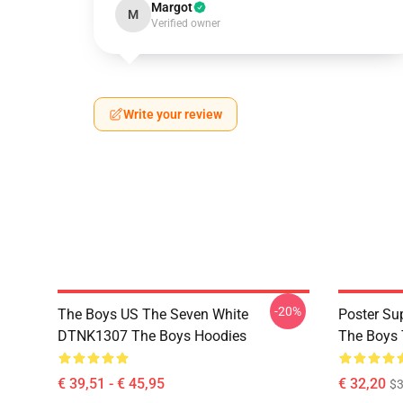
Margot
M
Verified owner
Write your review
-20%
The Boys US The Seven White
Poster S
DTNK1307 The Boys Hoodies
The Boys 
€ 39,51 - € 45,95
€ 32,20
$