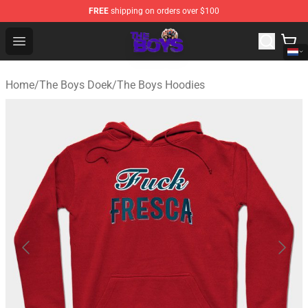
FREE
shipping on orders over $100
The Boys Store - Official The Boys Merchandise Shop
Open menu
Home
/
The Boys Doek
/
The Boys Hoodies