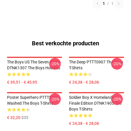
1
/
1
Best verkochte producten
The Boys US The Seven White
The Deep PTTT0907 The Boys
-20%
-20%
DTNK1307 The Boys Hoodies
T-Shirts
€ 39,51 - € 45,95
€ 24,38 - € 28,06
Poster Superhero PTTT2606
Soldier Boy X Homelander
-20%
-20%
Washed The Boys T-Shirts
Finale Edition DTNK1905 The
Boys T-Shirts
€ 32,20
$35
€ 24,38 - € 28,06