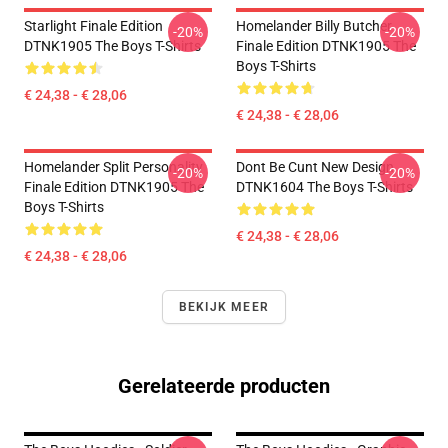
Starlight Finale Edition
Homelander Billy Butcher
-20%
-20%
DTNK1905 The Boys T-Shirts
Finale Edition DTNK1905 The
Boys T-Shirts
€ 24,38 - € 28,06
€ 24,38 - € 28,06
Homelander Split Personality
Dont Be Cunt New Design
-20%
-20%
Finale Edition DTNK1905 The
DTNK1604 The Boys T-Shirts
Boys T-Shirts
€ 24,38 - € 28,06
€ 24,38 - € 28,06
BEKIJK MEER
Gerelateerde producten