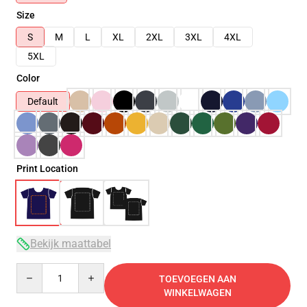
Size
S
M
L
XL
2XL
3XL
4XL
5XL
Color
Default
Print Location
Bekijk maattabel
Quantity
TOEVOEGEN AAN
WINKELWAGEN