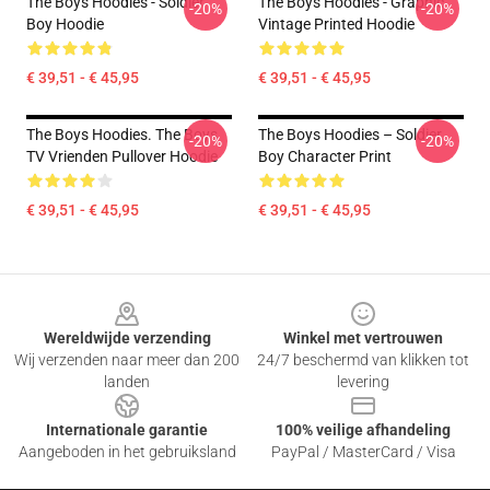
The Boys Hoodies - Soldier
The Boys Hoodies - Graphic
-20%
-20%
Boy Hoodie
Vintage Printed Hoodie
€ 39,51 - € 45,95
€ 39,51 - € 45,95
The Boys Hoodies. The Boys
The Boys Hoodies – Soldier
-20%
-20%
TV Vrienden Pullover Hoodie
Boy Character Print
€ 39,51 - € 45,95
€ 39,51 - € 45,95
Footer
Wereldwijde verzending
Winkel met vertrouwen
Wij verzenden naar meer dan 200
24/7 beschermd van klikken tot
landen
levering
Internationale garantie
100% veilige afhandeling
Aangeboden in het gebruiksland
PayPal / MasterCard / Visa