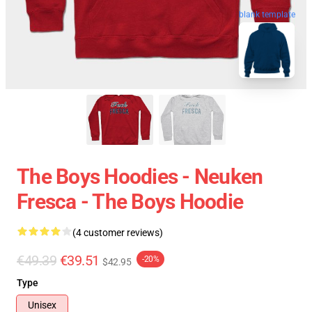
blank template
The Boys Hoodies - Neuken
Fresca - The Boys Hoodie
(4 customer reviews)
€49.39
€39.51
-20%
$42.95
Type
Unisex