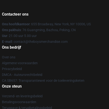
Contacteer ons
Ons hoofdkantoor
: 655 Broadway, New York, NY 10006, US
Ons pakhuis
: 76 Guangming, Bazhou, Peking, CN
Uur
: 21.00 uur 5.00 uur
E-mail
: contact@theboysmerchandise.com
Ons bedrijf
Over ons
Algemene voorwaarden
Privacybeleid
DMCA - Auteursrechtbeleid
CA SB657: Transparantiewet voor de toeleveringsketen
Onze steun
Verzend- en leveringsbeleid
Betalingsvoorwaarden
Teruggave & terugbetalingsbeleid