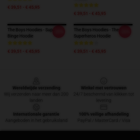
€ 39,51 - € 45,95
€ 39,51 - € 45,95
The Boys Hoodies - Super
The Boys Hoodies - The Boys
-20%
-20%
Binge Hoodie
Superheros Hoodie
€ 39,51 - € 45,95
€ 39,51 - € 45,95
Footer
Wereldwijde verzending
Winkel met vertrouwen
Wij verzenden naar meer dan 200
24/7 beschermd van klikken tot
landen
levering
Internationale garantie
100% veilige afhandeling
Aangeboden in het gebruiksland
PayPal / MasterCard / Visa