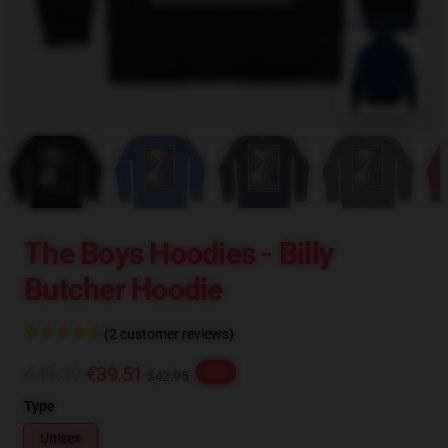
blank template
The Boys Hoodies - Billy
Butcher Hoodie
(2 customer reviews)
€49.39
€39.51
-20%
$42.95
Type
Unisex