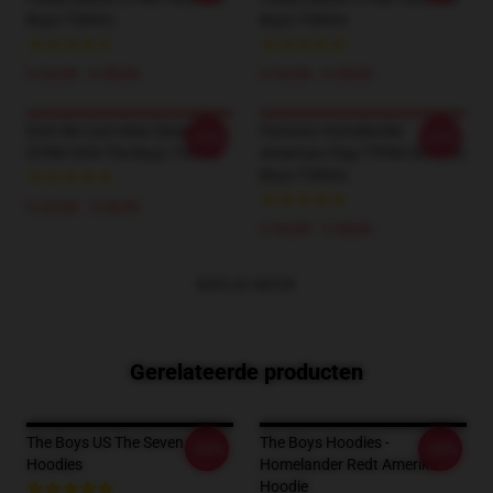
Boys T-Shirts
Boys T-Shirts
€ 24,38 - € 28,06
€ 24,38 - € 28,06
Dont Be Cunt New Design
Patriotic Homelander
-20%
-20%
DTNK1604 The Boys T-Shirts
American Flag TTPM1404 The
Boys T-Shirts
€ 24,38 - € 28,06
€ 24,38 - € 28,06
BEKIJK MEER
Gerelateerde producten
The Boys US The Seven
The Boys Hoodies -
-20%
-20%
Hoodies
Homelander Redt Amerika
Hoodie