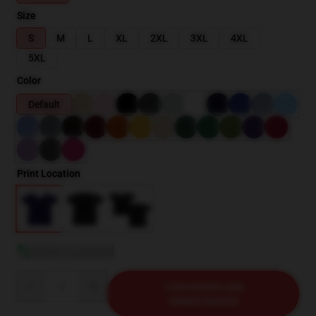
Size
S
M
L
XL
2XL
3XL
4XL
5XL
Color
Default
Print Location
Bekijk maattabel
Quantity
TOEVOEGEN AAN
WINKELWAGEN