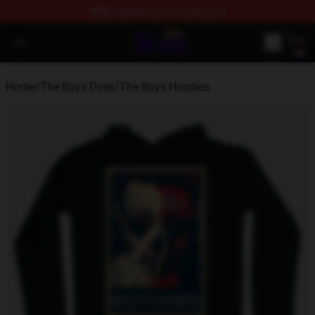
FREE
shipping on orders over $100
The Boys Store - Official The Boys Merchandise Shop
Open menu
Home
/
The Boys Doek
/
The Boys Hoodies