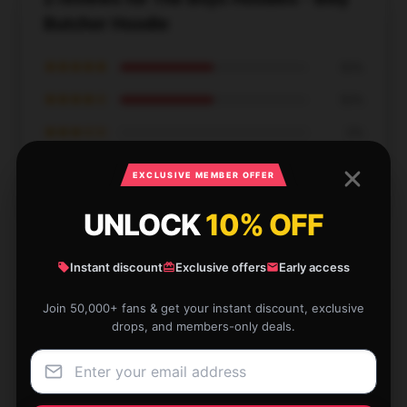
Butcher Hoodie
★★★★★
50%
★★★★☆
50%
★★★☆☆
0%
★★☆☆☆
0%
EXCLUSIVE MEMBER OFFER
★☆☆☆☆
0%
UNLOCK
10% OFF
Instant discount
Exclusive offers
Early access
Join 50,000+ fans & get your instant discount, exclusive
The build quality of this product is notable; it feels
drops, and members-only deals.
sturdy and well-crafted.
Dec 21, 2024