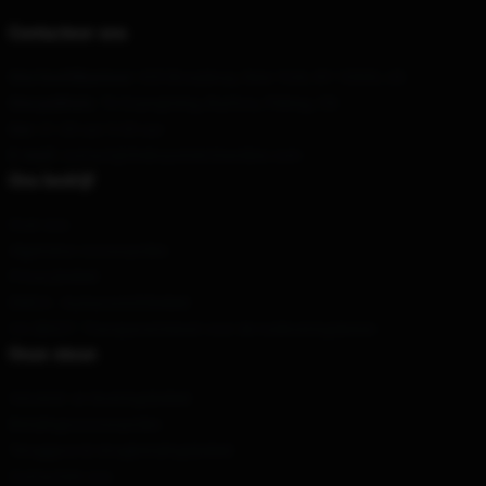
Contacteer ons
Ons hoofdkantoor
: 655 Broadway, New York, NY 10006, US
Ons pakhuis
: 76 Guangming, Bazhou, Peking, CN
Uur
: 21.00 uur 5.00 uur
E-mail
: contact@theboysmerchandise.com
Ons bedrijf
Over ons
Algemene voorwaarden
Privacybeleid
DMCA - Auteursrechtbeleid
CA SB657: Transparantiewet voor de toeleveringsketen
Onze steun
Verzend- en leveringsbeleid
Betalingsvoorwaarden
Teruggave & terugbetalingsbeleid
Contacteer ons