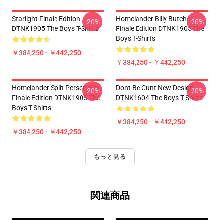
Starlight Finale Edition
Homelander Billy Butcher
-20%
-20%
DTNK1905 The Boys T-Shirts
Finale Edition DTNK1905 The
Boys T-Shirts
￥384,250 - ￥442,250
￥384,250 - ￥442,250
Homelander Split Personality
Dont Be Cunt New Design
-20%
-20%
Finale Edition DTNK1905 The
DTNK1604 The Boys T-Shirts
Boys T-Shirts
￥384,250 - ￥442,250
￥384,250 - ￥442,250
もっと見る
関連商品