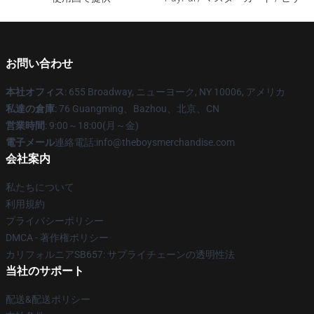
お問い合わせ
本社オフィス
: 655 Broadway, ニューヨーク, NY 10006, アメリカ
私達の倉庫
: 76 Guangming、Bazhou、北京、CN
営業時間
: 9:00～18:00(月～金)
電子メール
連絡電話:info@theboysmerchandise.com
会社案内
私たちについて
利用規約
プライバシーポリシー
DMCA - 著作権ポリシー
カリフォルニアSB657: サプライチェーンの透明性法
当社のサポート
配送&配送ポリシー