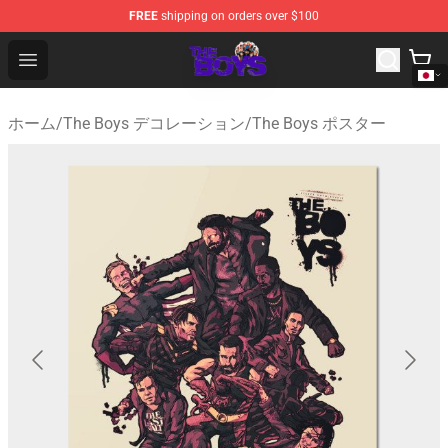
FREE
shipping on orders over $100
The Boys Store - Official The Boys Merchandise Shop
Open menu
ホーム
/
The Boys デコレーション
/
The Boys ポスター