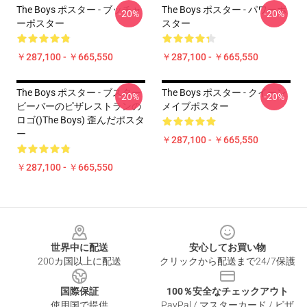
The Boys ポスター - ブッチャ
The Boys ポスター - パワーポ
-20%
-20%
ーポスター
スター
￥287,100 - ￥665,550
￥287,100 - ￥665,550
The Boys ポスター - ブスター
The Boys ポスター - クイーン
-20%
-20%
ビーバーのピザレストランの
メイブポスター
ロゴ()The Boys) 歪んだポスタ
ー
￥287,100 - ￥665,550
￥287,100 - ￥665,550
Footer
世界中に配送
安心してお買い物
200カ国以上に配送
クリックから配送まで24/7保護
国際保証
100％安全なチェックアウト
使用国で提供
PayPal / マスターカード / ビザ