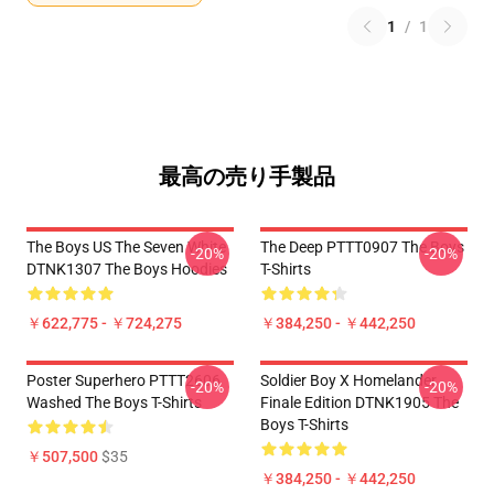
1
/
1
最高の売り手製品
The Boys US The Seven White
The Deep PTTT0907 The Boys
-20%
-20%
DTNK1307 The Boys Hoodies
T-Shirts
￥622,775 - ￥724,275
￥384,250 - ￥442,250
Poster Superhero PTTT2606
Soldier Boy X Homelander
-20%
-20%
Washed The Boys T-Shirts
Finale Edition DTNK1905 The
Boys T-Shirts
￥507,500
$35
￥384,250 - ￥442,250