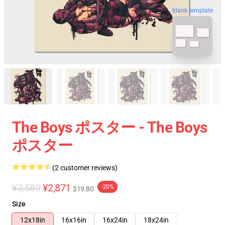
blank template
The Boys ポスター - The Boys
ポスター
(2 customer reviews)
¥3,589
¥2,871
-20%
$19.80
Size
12x18in
16x16in
16x24in
18x24in