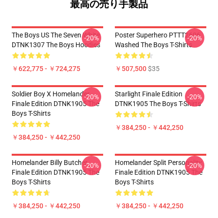
最高の売り手製品
The Boys US The Seven White
Poster Superhero PTTT2606
-20%
-20%
DTNK1307 The Boys Hoodies
Washed The Boys T-Shirts
￥622,775 - ￥724,275
￥507,500
$35
Soldier Boy X Homelander
Starlight Finale Edition
-20%
-20%
Finale Edition DTNK1905 The
DTNK1905 The Boys T-Shirts
Boys T-Shirts
￥384,250 - ￥442,250
￥384,250 - ￥442,250
Homelander Billy Butcher
Homelander Split Personality
-20%
-20%
Finale Edition DTNK1905 The
Finale Edition DTNK1905 The
Boys T-Shirts
Boys T-Shirts
￥384,250 - ￥442,250
￥384,250 - ￥442,250