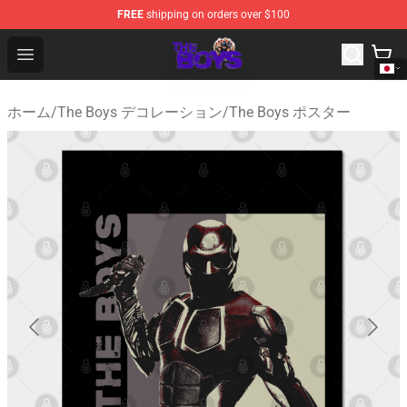
FREE
shipping on orders over $100
The Boys Store - Official The Boys Merchandise Shop
Open menu
ホーム
/
The Boys デコレーション
/
The Boys ポスター