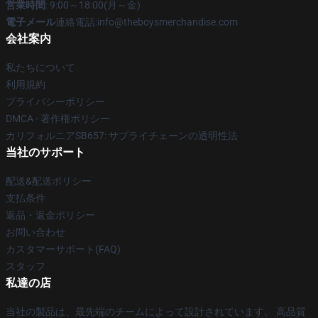
営業時間
: 9:00～18:00(月～金)
電子メール
連絡電話:info@theboysmerchandise.com
会社案内
私たちについて
利用規約
プライバシーポリシー
DMCA - 著作権ポリシー
カリフォルニアSB657: サプライチェーンの透明性法
当社のサポート
配送&配送ポリシー
支払条件
返品・返金ポリシー
お問い合わせ
カスタマーサポート(FAQ)
スタッフ
私達の店
当社の製品は、最先端のチームによって設計されています。 高品質