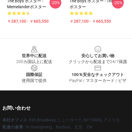
The Boys ポスター -
The Boys ポスター - The Boys
-20%
-20%
Memelanderポスター
ポスター
￥287,100 - ￥665,550
￥287,100 - ￥665,550
Footer
世界中に配送
安心してお買い物
200カ国以上に配送
クリックから配送まで24/7保護
国際保証
100％安全なチェックアウト
使用国で提供
PayPal / マスターカード / ビザ
お問い合わせ
本社オフィス
: 655 Broadway, ニューヨーク, NY 10006, アメリカ
私達の倉庫
: 76 Guangming、Bazhou、北京、CN