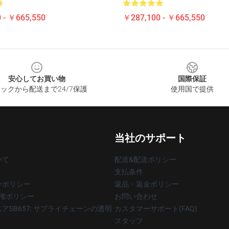
 - ￥665,550
￥287,100 - ￥665,550
安心してお買い物
国際保証
ックから配送まで24/7保護
使用国で提供
当社のサポート
いて
配送&配送ポリシー
支払条件
ーポリシー
返品・返金ポリシー
著作権ポリシー
お問い合わせ
アSB657: サプライチェーンの透明
カスタマーサポート(FAQ)
スタッフ