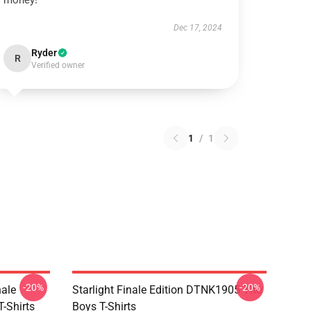
money!
Dec 17, 2024
Ryder
R
Verified owner
1
/
1
-20%
-20%
nale
Starlight Finale Edition DTNK1905 The
-Shirts
Boys T-Shirts