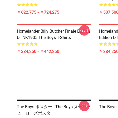
￥622,775 - ￥724,275
￥507,50
-20%
Homelander Billy Butcher Finale Edition
Homelander
DTNK1905 The Boys T-Shirts
Edition D
￥384,250 - ￥442,250
￥384,250
-20%
The Boys ポスター - The Boys スーパー
The Boys
ヒーローズポスター
ー