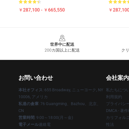
￥287,100 - ￥665,550
￥287,100
Footer
世界中に配送
200カ国以上に配送
クリ
お問い合わせ
会社案内
本社オフィス
: 655 Broadway, ニューヨーク, NY
私たちにつ
10006, アメリカ
利用規約
私達の倉庫
: 76 Guangming、Bazhou、北京、
プライバシ
CN
DMCA - 
営業時間
: 9:00～18:00(月～金)
カリフォルニ
電子メール
連絡電
性法