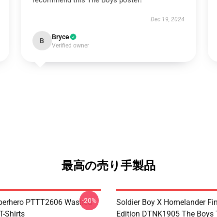
recommend this The Boys poster!
Dec 19, 2024
Bryce
B
Verified owner
最高の売り手製品
-20%
uperhero PTTT2606 Washed
Soldier Boy X Homelander Fi
T-Shirts
Edition DTNK1905 The Boys T