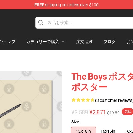
FREE
shipping on orders over $100
ショップ
カテゴリーで購入
注文追跡
ブログ
お
The Boys ポス
ポスター
(3 customer reviews
¥3,589
¥2,871
-20%
$19.80
Size
12x18in
16x16in
16x