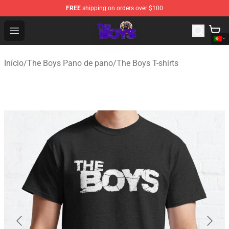
FREE
shipping on orders over $100
The Boys Store - Official The Boys Merchandise Shop
Open menu
Início
/
The Boys Pano de pano
/
The Boys T-shirts