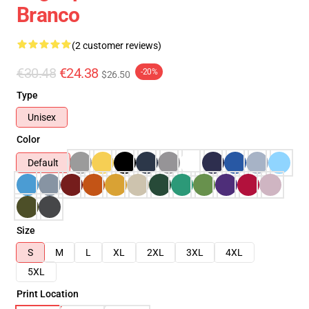
Branco
(2 customer reviews)
€30.48
€24.38
-20%
$26.50
Type
Unisex
Color
Default
Size
S
M
L
XL
2XL
3XL
4XL
5XL
Print Location