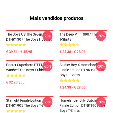
Mais vendidos produtos
The Boys US The Seven White
The Deep PTTT0907 The Boys
-20%
-20%
DTNK1307 The Boys Hoodies
T-Shirts
€ 39,51 - € 45,95
€ 24,38 - € 28,06
Poster Superhero PTTT2606
Soldier Boy X Homelander
-20%
-20%
Washed The Boys T-Shirts
Finale Edition DTNK1905 The
Boys T-Shirts
€ 32,20
$35
€ 24,38 - € 28,06
Starlight Finale Edition
Homelander Billy Butcher
-20%
-20%
DTNK1905 The Boys T-Shirts
Finale Edition DTNK1905 The
Boys T-Shirts