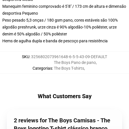
Manequim feminino comprovado é 5’8′′ / 173 cm de altura e dimensão
desportiva Pequeno
Peso pesado 5,3 onças / 180 gsm pano, cores estáveis são 100%
algodão preshrunk, urze cinza é 90% algodão-10% poliéster, urze
denim é 50% algodão / 50% poliéster
Hems de agulha dupla e banda de pescoço para resistência
SKU
:
3256802073961648-6-5-5-43-09-DEFAULT
The Boys Pano de pano
,
Categorias
:
The Boys T-shirts
,
What Customers Say
2 reviews for The Boys Camisas - The
Boys logotipo T-shirt clássico branco