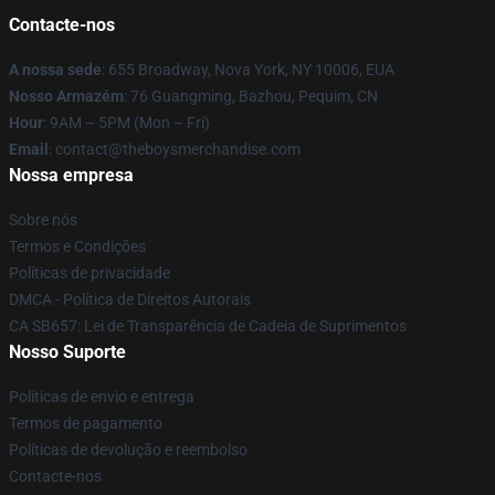
Contacte-nos
A nossa sede
: 655 Broadway, Nova York, NY 10006, EUA
Nosso Armazém
: 76 Guangming, Bazhou, Pequim, CN
Hour
: 9AM – 5PM (Mon – Fri)
Email
: contact@theboysmerchandise.com
Nossa empresa
Sobre nós
Termos e Condições
Políticas de privacidade
DMCA - Política de Direitos Autorais
CA SB657: Lei de Transparência de Cadeia de Suprimentos
Nosso Suporte
Políticas de envio e entrega
Termos de pagamento
Políticas de devolução e reembolso
Contacte-nos