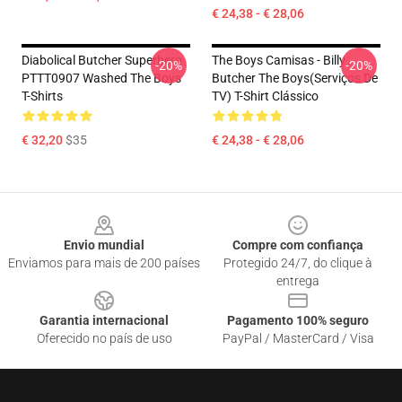
€ 24,38 - € 28,06
Diabolical Butcher Superhero
The Boys Camisas - Billy
-20%
-20%
PTTT0907 Washed The Boys
Butcher The Boys(Serviços De
T-Shirts
TV) T-Shirt Clássico
€ 32,20
$35
€ 24,38 - € 28,06
Footer
Envio mundial
Compre com confiança
Enviamos para mais de 200 países
Protegido 24/7, do clique à
entrega
Garantia internacional
Pagamento 100% seguro
Oferecido no país de uso
PayPal / MasterCard / Visa