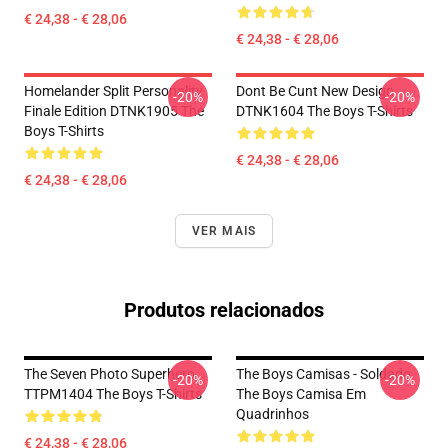
€ 24,38 - € 28,06
€ 24,38 - € 28,06
Homelander Split Personality
Dont Be Cunt New Design
-20%
-20%
Finale Edition DTNK1905 The
DTNK1604 The Boys T-Shirts
Boys T-Shirts
€ 24,38 - € 28,06
€ 24,38 - € 28,06
VER MAIS
Produtos relacionados
The Seven Photo Superhero
The Boys Camisas - Soldado
-20%
-20%
TTPM1404 The Boys T-Shirts
The Boys Camisa Em
Quadrinhos
€ 24,38 - € 28,06