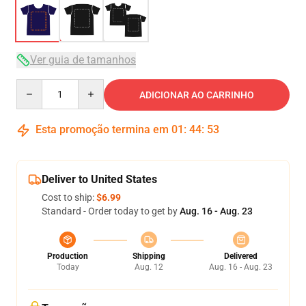
Ver guia de tamanhos
Quantity
ADICIONAR AO CARRINHO
Esta promoção termina em
01
:
44
:
52
Deliver to United States
Cost to ship:
$6.99
Standard - Order today to get by
Aug. 16 - Aug. 23
Production
Shipping
Delivered
Today
Aug. 12
Aug. 16 - Aug. 23