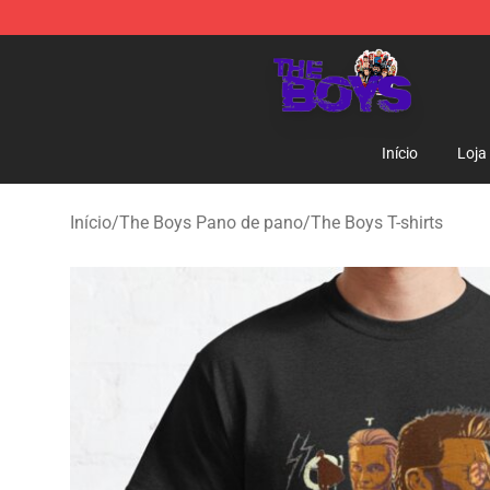
The Boys Store - Official The Boys Merchandise Shop
Início
Loja
Início
/
The Boys Pano de pano
/
The Boys T-shirts