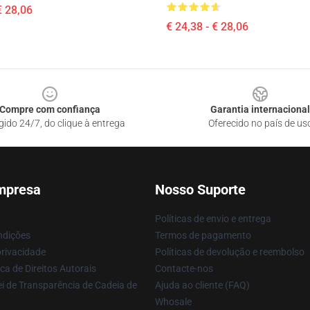
€ 28,06
€ 24,38 - € 28,06
Compre com confiança
Garantia internacional
gido 24/7, do clique à entrega
Oferecido no país de us
mpresa
Nosso Suporte
Políticas de envio e entrega
ndições
Termos de pagamento
privacidade
Políticas de devolução e reembolso
ca de Direitos Autorais
Contacte-nos
i de Transparência de Cadeia de
Ajuda ao cliente (FAQ)
Whosale