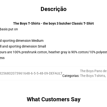
Descrição
The Boys T-Shirts - the boys 3 butcher Classic T-Shirt
 basis put on
and sporting dimension Medium
ll and sporting dimension Small
lours are 100% preshrunk cotton, heather gray is 90% cotton/10% polyest
ess
The Boys Pano de
3256802073961648-6-5-5-48-09-DEFAULT
Categorias
:
The Boys T-shirts
,
What Customers Say