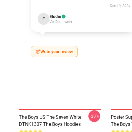
Dec 19, 2024
Elodie
E
Verified owner
Write your review
-20%
The Boys US The Seven White
Poster S
DTNK1307 The Boys Hoodies
The Boys 