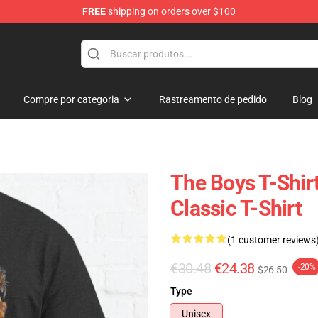
FREE
shipping on orders over $100
Compre por categoria
Rastreamento de pedido
Blog
The Boys T-Shir
Classic T-Shirt
(1 customer reviews
€30.48
€24.38
-20%
$26.50
Type
Unisex