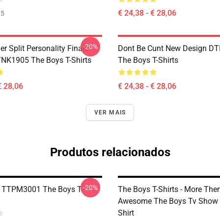
€ 24,38 - € 28,06
35
-20%
 Split Personality Finale
Dont Be Cunt New Design D
TNK1905 The Boys T-Shirts
The Boys T-Shirts
€ 28,06
€ 24,38 - € 28,06
VER MAIS
Produtos relacionados
-20%
 TTPM3001 The Boys T-
The Boys T-Shirts - More The
Awesome The Boys Tv Show C
Shirt