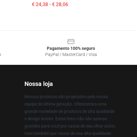
€ 24,38 - € 28,06
Pagamento 100% seguro
o
PayPal / MasterCard / Visa
Nossa loja
Nossos produtos são projetados pela nossa
equipe de última geração. Oferecemos uma
grande variedade de produtos de alta qualidade
e design bonito. Estes itens não são apenas
grandes para você por causa de seu olhar único,
mas também por causa de sua alta qualidade.