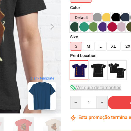
Color
Default
Size
S
M
L
XL
2X
Print Location
blank template
Ver guia de tamanhos
Quantity
Esta promoção termina