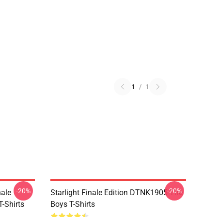
1
/
1
-20%
-20%
nale
Starlight Finale Edition DTNK1905 The
-Shirts
Boys T-Shirts