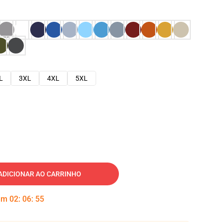
L
3XL
4XL
5XL
ADICIONAR AO CARRINHO
 em
02
:
06
:
54