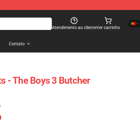
Atendimento ao cliente
Ver carrinho
Contato
ts - The Boys 3 Butcher
)