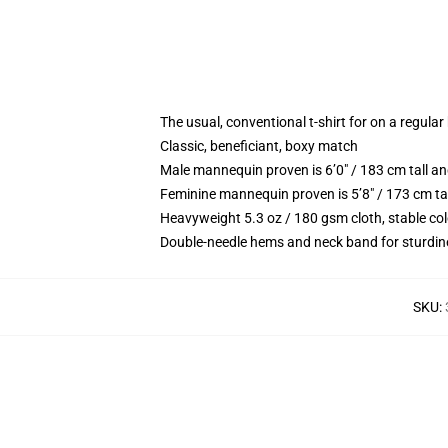
The usual, conventional t-shirt for on a regular
Classic, beneficiant, boxy match
Male mannequin proven is 6’0″ / 183 cm tall 
Feminine mannequin proven is 5’8″ / 173 cm ta
Heavyweight 5.3 oz / 180 gsm cloth, stable co
Double-needle hems and neck band for sturdin
SKU
: