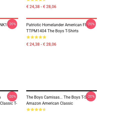
€ 24,38 - € 28,06
-20%
-20%
TNK1604
Patriotic Homelander American Flag
TTPM1404 The Boys T-Shirts
€ 24,38 - € 28,06
-20%
-20%
n
The Boys Camisas... The Boys T-Shirt
lassic T-
Amazon American Classic