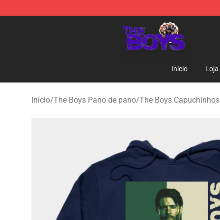
The Boys Store - Official The Boys Merchandise Shop
Início
Loja
Início
/
The Boys Pano de pano
/
The Boys Capuchinhos