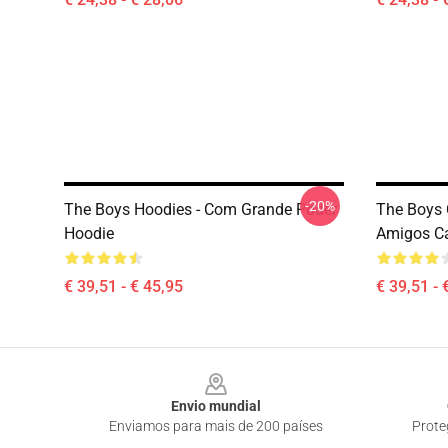
-20%
The Boys Hoodies - Com Grande Poder
The Boys 
Hoodie
Amigos Ca
€ 39,51 - € 45,95
€ 39,51 - 
Footer
Envio mundial
Enviamos para mais de 200 países
Prote