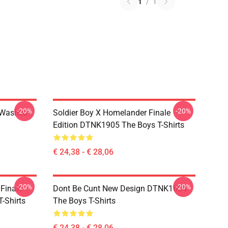
1
/
1
-20%
-20%
 Washed
Soldier Boy X Homelander Finale
Edition DTNK1905 The Boys T-Shirts
€ 24,38 - € 28,06
-20%
-20%
 Finale
Dont Be Cunt New Design DTNK1604
-Shirts
The Boys T-Shirts
€ 24,38 - € 28,06