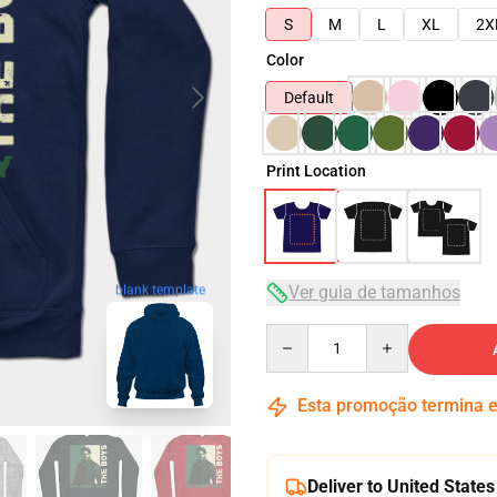
S
M
L
XL
2X
Color
Default
Print Location
Ver guia de tamanhos
blank template
Quantity
Esta promoção termina
Deliver to United States