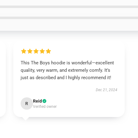
This The Boys hoodie is wonderful—excellent
quality, very warm, and extremely comfy. It’s
just as described and I highly recommend it!
Dec 21, 2024
Reid
R
Verified owner