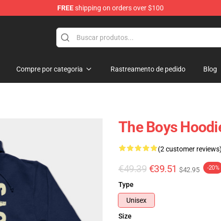
FREE
shipping on orders over $100
Compre por categoria
Rastreamento de pedido
Blog
The Boys Hoodie
(2 customer reviews
€49.39
€39.51
-20%
$42.95
Type
Unisex
Size