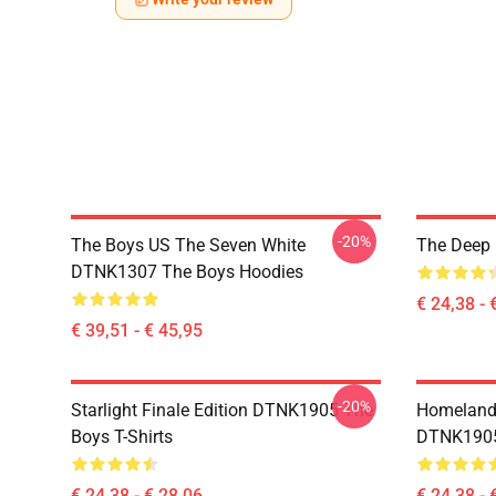
-20%
The Boys US The Seven White
The Deep 
DTNK1307 The Boys Hoodies
€ 24,38 - 
€ 39,51 - € 45,95
-20%
Starlight Finale Edition DTNK1905 The
Homelander
Boys T-Shirts
DTNK1905 
€ 24,38 - € 28,06
€ 24,38 - 