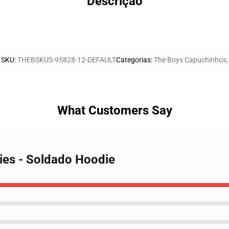
Descrição
SKU
:
THEBSKUS-95828-12-DEFAULT
Categorias
:
The Boys Capuchinhos
,
What Customers Say
ies - Soldado Hoodie