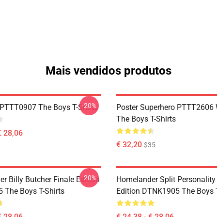
Mais vendidos produtos
-20%
PTTT0907 The Boys T-Shirts
Poster Superhero PTTT2606
The Boys T-Shirts
€ 28,06
€ 32,20
$35
-20%
 Billy Butcher Finale Edition
Homelander Split Personality
The Boys T-Shirts
Edition DTNK1905 The Boys T
€ 28,06
€ 24,38 - € 28,06