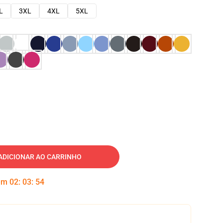
L
3XL
4XL
5XL
ADICIONAR AO CARRINHO
 em
02
:
03
:
53