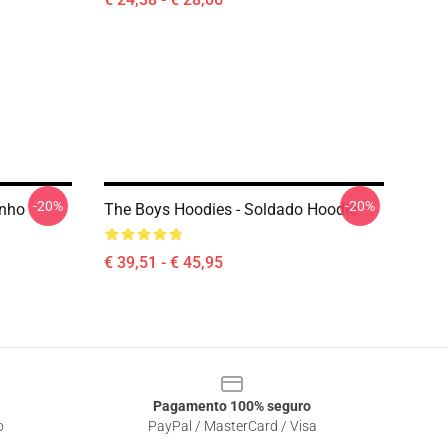
-20%
-20%
inho
The Boys Hoodies - Soldado Hoodie
€ 39,51 - € 45,95
Pagamento 100% seguro
o
PayPal / MasterCard / Visa