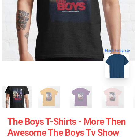
blank template
The Boys T-Shirts - More Then
Awesome The Boys Tv Show