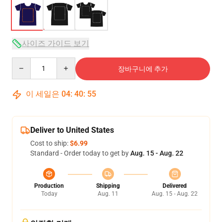
사이즈 가이드 보기
Quantity
장바구니에 추가
이 세일은
04
:
40
:
54
Deliver to United States
Cost to ship:
$6.99
Standard - Order today to get by
Aug. 15 - Aug. 22
Production
Shipping
Delivered
Today
Aug. 11
Aug. 15 - Aug. 22