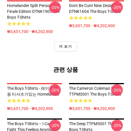
Homelander Split Personality
Dont Be Cunt New Design
-20%
-20%
Finale Edition DTNK1905 The
DTNK1604 The Boys T-Shirts
Boys T-Shirts
₩3,651,700 - ₩4,202,900
₩3,651,700 - ₩4,202,900
더 보기
관련 상품
The Boys T-Shirts - 레이저 인
The Cameron Coleman Hour
-20%
-20%
용 티셔츠가있는 Homelander
TTPM3001 The Boys T-Shirts
₩3,651,700 - ₩4,202,900
₩3,651,700 - ₩4,202,900
The Boys T-Shirts – I Can’t
The Deep TTPM3001 The
-20%
-20%
Fight This Feeling Anymore
Boys T-Shirts