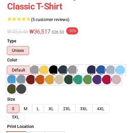
Classic T-Shirt
(5 customer reviews)
₩45,646
₩36,517
-20%
$26.50
Type
Unisex
Color
Default
Size
S
M
L
XL
2XL
3XL
4XL
5XL
Print Location