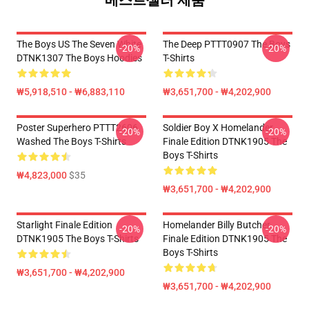
베스트셀러 제품
The Boys US The Seven White
The Deep PTTT0907 The Boys
-20%
-20%
DTNK1307 The Boys Hoodies
T-Shirts
₩5,918,510 - ₩6,883,110
₩3,651,700 - ₩4,202,900
Poster Superhero PTTT2606
Soldier Boy X Homelander
-20%
-20%
Washed The Boys T-Shirts
Finale Edition DTNK1905 The
Boys T-Shirts
₩4,823,000
$35
₩3,651,700 - ₩4,202,900
Starlight Finale Edition
Homelander Billy Butcher
-20%
-20%
DTNK1905 The Boys T-Shirts
Finale Edition DTNK1905 The
Boys T-Shirts
₩3,651,700 - ₩4,202,900
₩3,651,700 - ₩4,202,900