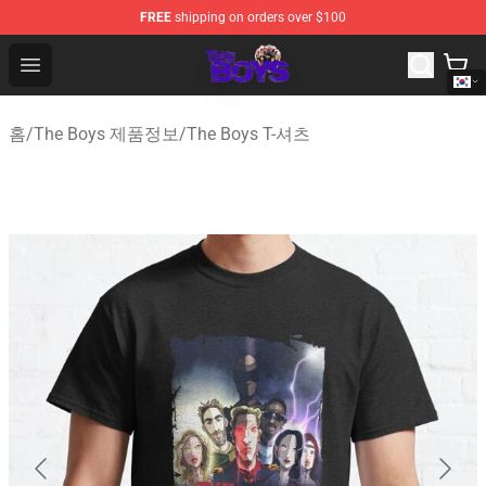
FREE
shipping on orders over $100
The Boys Store - Official The Boys Merchandise Shop
Open menu
홈
/
The Boys 제품정보
/
The Boys T-셔츠