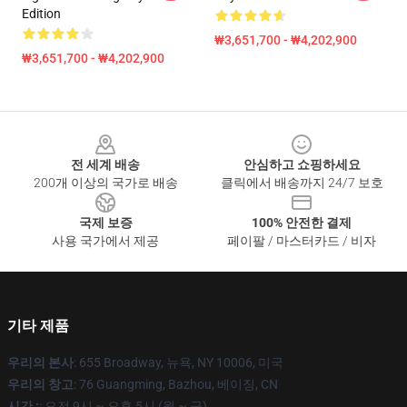
Edition
₩3,651,700 - ₩4,202,900
₩3,651,700 - ₩4,202,900
Footer
전 세계 배송
안심하고 쇼핑하세요
200개 이상의 국가로 배송
클릭에서 배송까지 24/7 보호
국제 보증
100% 안전한 결제
사용 국가에서 제공
페이팔 / 마스터카드 / 비자
기타 제품
우리의 본사
: 655 Broadway, 뉴욕, NY 10006, 미국
우리의 창고
: 76 Guangming, Bazhou, 베이징, CN
시간 :
: 오전 9시 ~ 오후 5시 (월 ~ 금)