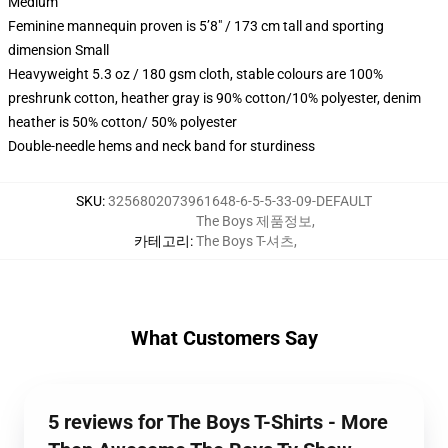
Medium
Feminine mannequin proven is 5’8″ / 173 cm tall and sporting
dimension Small
Heavyweight 5.3 oz / 180 gsm cloth, stable colours are 100%
preshrunk cotton, heather gray is 90% cotton/10% polyester, denim
heather is 50% cotton/ 50% polyester
Double-needle hems and neck band for sturdiness
SKU
:
3256802073961648-6-5-5-33-09-DEFAULT
The Boys 제품정보
,
카테고리
:
The Boys T-셔츠
,
What Customers Say
5 reviews for The Boys T-Shirts - More