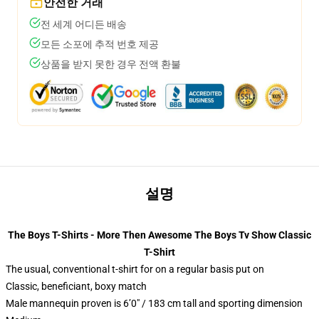
안전한 거래
전 세계 어디든 배송
모든 소포에 추적 번호 제공
상품을 받지 못한 경우 전액 환불
설명
The Boys T-Shirts - More Then Awesome The Boys Tv Show Classic
T-Shirt
The usual, conventional t-shirt for on a regular basis put on
Classic, beneficiant, boxy match
Male mannequin proven is 6’0″ / 183 cm tall and sporting dimension