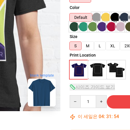
Color
Default
Size
S
M
L
XL
2X
Print Location
blank template
사이즈 가이드 보기
Quantity
이 세일은
04
:
31
:
53