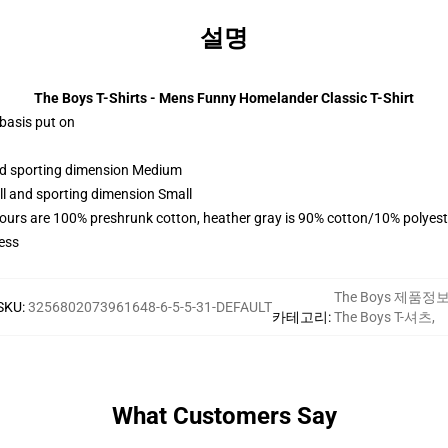
설명
The Boys T-Shirts - Mens Funny Homelander Classic T-Shirt
 basis put on
and sporting dimension Medium
ll and sporting dimension Small
lours are 100% preshrunk cotton, heather gray is 90% cotton/10% polyest
ess
The Boys 제품정
SKU
:
3256802073961648-6-5-5-31-DEFAULT
카테고리
:
The Boys T-셔츠
,
What Customers Say