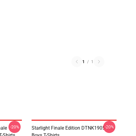
1
/
1
-20%
-20%
nale
Starlight Finale Edition DTNK1905 The
-Shirts
Boys T-Shirts