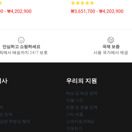
0 - ₩4,202,900
₩3,651,700 - ₩4,202,900
안심하고 쇼핑하세요
국제 보증
릭에서 배송까지 24/7 보호
사용 국가에서 제공
회사
우리의 지원
배송 및 배송 정책
지불 기간
책
반품 및 환불 정책
작권 정책
기타 제품
공급망 투명성 행위
고객지원 (FAQ)
구매하기