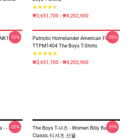
₩3,651,700 - ₩4,202,900
-20%
-20%
TNK1604
Patriotic Homelander American Flag
TTPM1404 The Boys T-Shirts
₩3,651,700 - ₩4,202,900
-20%
-20%
- - - The
The Boys T-셔츠 - Women Billy Butcher
Classic 티셔츠 선물