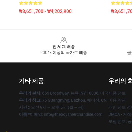
₩3,651,700 - ₩4,202,900
₩3,651,70
Footer
전 세계 배송
200개 이상의 국가로 배송
클
기타 제품
우리의 
우리의 본사
: 655 Broadway, 뉴욕, NY 10006, 미국
제품 정보
우리의 창고
: 76 Guangming, Bazhou, 베이징, CN
이용 약관
시간 :
: 오전 9시 ~ 오후 5시 (월 ~ 금)
개인 정보 정
이름 *
이메일: info@theboysmerchandise.com
DMCA - 저
모델 번호: 