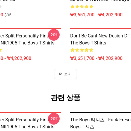
00
₩3,651,700 - ₩4,202,900
$35
-20%
 Split Personality Finale
Dont Be Cunt New Design D
TNK1905 The Boys T-Shirts
The Boys T-Shirts
0 - ₩4,202,900
₩3,651,700 - ₩4,202,900
더 보기
관련 상품
-20%
 Split Personality Finale
The Boys 티셔츠 - Fuck Fresca 
TNK1905 The Boys T-Shirts
Boys T-셔츠