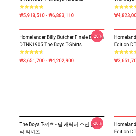
₩5,918,510 - ₩6,883,110
₩4,823,0
-20%
Homelander Billy Butcher Finale Edition
Homelander
DTNK1905 The Boys T-Shirts
Edition D
₩3,651,700 - ₩4,202,900
₩3,651,70
-20%
The Boys T-셔츠 - 딥 캐릭터 소년 클래
Homelander
식 티셔츠
Edition D