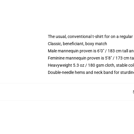
The usual, conventional t-shirt for on a regular
Classic, beneficiant, boxy match
Male mannequin proven is 6’0″ / 183 cm tall 
Feminine mannequin proven is 5’8″ / 173 cm ta
Heavyweight 5.3 oz / 180 gsm cloth, stable co
Double-needle hems and neck band for sturdin