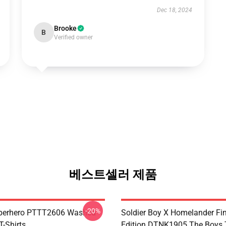
Dec 18, 2024
Brooke
B
Verified owner
베스트셀러 제품
-20%
uperhero PTTT2606 Washed
Soldier Boy X Homelander Fi
T-Shirts
Edition DTNK1905 The Boys T