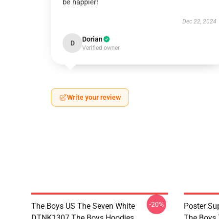
be happier!
Dec 22, 2024
Dorian
D
Verified owner
Write your review
-20%
The Boys US The Seven White
Poster S
DTNK1307 The Boys Hoodies
The Boys 