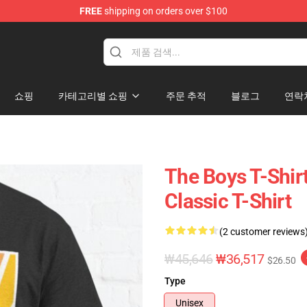
FREE
shipping on orders over $100
쇼핑
카테고리별 쇼핑
주문 추적
블로그
연락
The Boys T-Shir
Classic T-Shirt
(2 customer reviews
₩45,646
₩36,517
$26.50
Type
Unisex