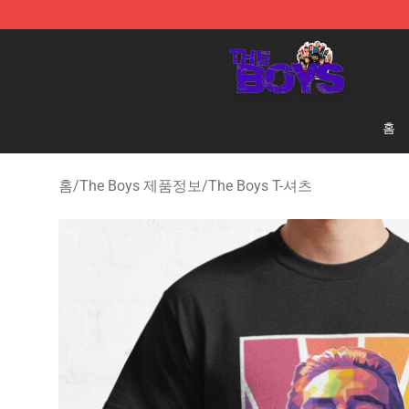
The Boys Store - Official The Boys Merchandise Shop
홈
홈
/
The Boys 제품정보
/
The Boys T-셔츠