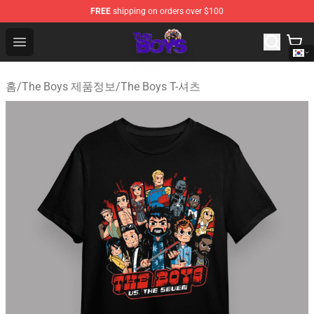
FREE
shipping on orders over $100
The Boys Store - Official The Boys Merchandise Shop
Open menu
홈
/
The Boys 제품정보
/
The Boys T-셔츠