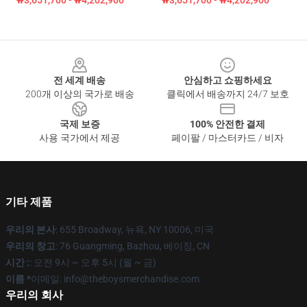
₩3,651,700 - ₩4,202,900
₩3,651,700 - ₩4,202,900
Footer
전 세계 배송
안심하고 쇼핑하세요
200개 이상의 국가로 배송
클릭에서 배송까지 24/7 보호
국제 보증
100% 안전한 결제
사용 국가에서 제공
페이팔 / 마스터카드 / 비자
기타 제품
우리의 본사
: 655 Broadway, 뉴욕, NY 10006, 미국
우리의 창고
: 76 Guangming, Bazhou, 베이징, CN
시간 :
: 오전 9시 ~ 오후 5시 (월 ~ 금)
이름 *
이메일: info@theboysmerchandise.com
우리의 회사