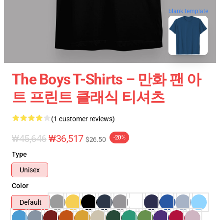
blank template
The Boys T-Shirts – 만화 팬 아
트 프린트 클래식 티셔츠
(1 customer reviews)
₩45,646
₩36,517
-20%
$26.50
Type
Unisex
Color
Default