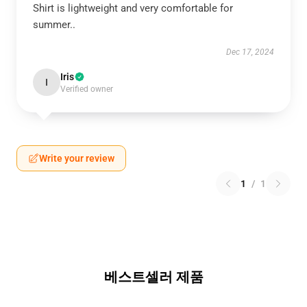
Shirt is lightweight and very comfortable for
summer..
Dec 17, 2024
Iris
I
Verified owner
Write your review
1
/
1
베스트셀러 제품