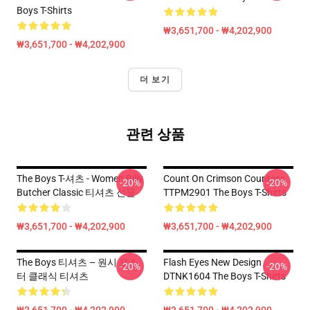
Boys T-Shirts
₩3,651,700 - ₩4,202,900
₩3,651,700 - ₩4,202,900
더 보기
관련 상품
The Boys T-셔츠 - Women Billy
Count On Crimson Countess
-20%
-20%
Butcher Classic 티셔츠 선물
TTPM2901 The Boys T-Shirts
₩3,651,700 - ₩4,202,900
₩3,651,700 - ₩4,202,900
The Boys 티셔츠 – 원시 포스
Flash Eyes New Design
-20%
-20%
터 클래식 티셔츠
DTNK1604 The Boys T-Shirts