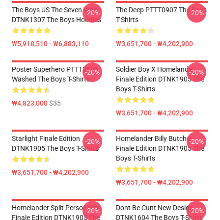
The Boys US The Seven White
The Deep PTTT0907 The Boys
-20%
-20%
DTNK1307 The Boys Hoodies
T-Shirts
₩5,918,510 - ₩6,883,110
₩3,651,700 - ₩4,202,900
Poster Superhero PTTT2606
Soldier Boy X Homelander
-20%
-20%
Washed The Boys T-Shirts
Finale Edition DTNK1905 The
Boys T-Shirts
₩4,823,000
$35
₩3,651,700 - ₩4,202,900
Starlight Finale Edition
Homelander Billy Butcher
-20%
-20%
DTNK1905 The Boys T-Shirts
Finale Edition DTNK1905 The
Boys T-Shirts
₩3,651,700 - ₩4,202,900
₩3,651,700 - ₩4,202,900
Homelander Split Personality
Dont Be Cunt New Design
-20%
-20%
Finale Edition DTNK1905 The
DTNK1604 The Boys T-Shirts