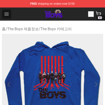
FREE
shipping on orders over $100
The Boys Store - Official The Boys Merchandise Shop
Open menu
홈
/
The Boys 제품정보
/
The Boys 카테고리