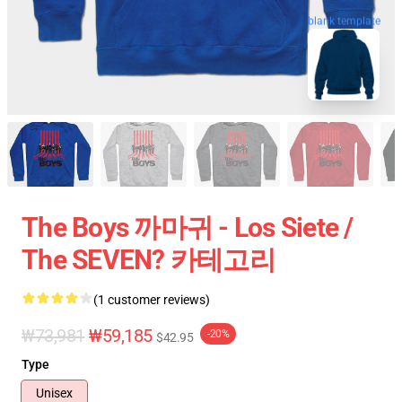
blank template
The Boys 까마귀 - Los Siete /
The SEVEN? 카테고리
(1 customer reviews)
₩73,981
₩59,185
-20%
$42.95
Type
Unisex