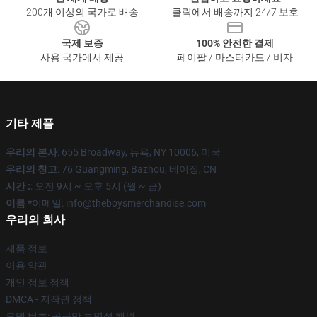
200개 이상의 국가로 배송
클릭에서 배송까지 24/7 보호
국제 보증
100% 안전한 결제
사용 국가에서 제공
페이팔 / 마스터카드 / 비자
기타 제품
우리의 본사
: 655 Broadway, 뉴욕, NY 10006, 미국
우리의 창고
: 76 Guangming, Bazhou, 베이징, CN
시간 :
: 오전 9시 ~ 오후 5시 (월 ~ 금)
이름 *
이메일: info@theboysmerchandise.com
우리의 회사
제품 정보
이용 약관
개인 정보 정책
DMCA - 저작권 정책
모델 번호: 공급망 투명성 행위