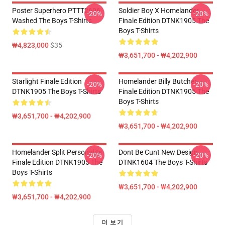
Poster Superhero PTTT2606
Soldier Boy X Homelander
-20%
-20%
Washed The Boys T-Shirts
Finale Edition DTNK1905 The
Boys T-Shirts
₩4,823,000
$35
₩3,651,700 - ₩4,202,900
Starlight Finale Edition
Homelander Billy Butcher
-20%
-20%
DTNK1905 The Boys T-Shirts
Finale Edition DTNK1905 The
Boys T-Shirts
₩3,651,700 - ₩4,202,900
₩3,651,700 - ₩4,202,900
Homelander Split Personality
Dont Be Cunt New Design
-20%
-20%
Finale Edition DTNK1905 The
DTNK1604 The Boys T-Shirts
Boys T-Shirts
₩3,651,700 - ₩4,202,900
₩3,651,700 - ₩4,202,900
더 보기