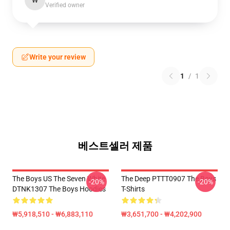
W
Verified owner
Write your review
1
/
1
베스트셀러 제품
The Boys US The Seven White
The Deep PTTT0907 The Boys
-20%
-20%
DTNK1307 The Boys Hoodies
T-Shirts
₩5,918,510 - ₩6,883,110
₩3,651,700 - ₩4,202,900