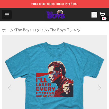
FREE
shipping on orders over $100
The Boys Store - Official The Boys Merchandise Shop
Open menu
ホーム
/
The Boys ログイン
/
The Boys Tシャツ