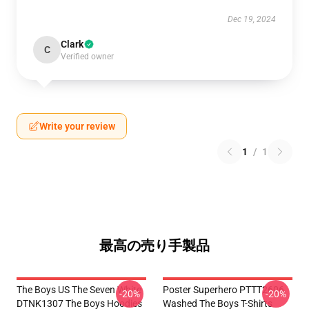
Dec 19, 2024
Clark
C
Verified owner
Write your review
1
/
1
最高の売り手製品
The Boys US The Seven White
Poster Superhero PTTT2606
-20%
-20%
DTNK1307 The Boys Hoodies
Washed The Boys T-Shirts