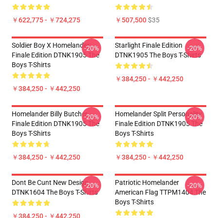
￥622,775 - ￥724,275
￥507,500
$35
Soldier Boy X Homelander
Starlight Finale Edition
-20%
-20%
Finale Edition DTNK1905 The
DTNK1905 The Boys T-Shirts
Boys T-Shirts
￥384,250 - ￥442,250
￥384,250 - ￥442,250
Homelander Billy Butcher
Homelander Split Personality
-20%
-20%
Finale Edition DTNK1905 The
Finale Edition DTNK1905 The
Boys T-Shirts
Boys T-Shirts
￥384,250 - ￥442,250
￥384,250 - ￥442,250
Dont Be Cunt New Design
Patriotic Homelander
-20%
-20%
DTNK1604 The Boys T-Shirts
American Flag TTPM1404 The
Boys T-Shirts
￥384,250 - ￥442,250