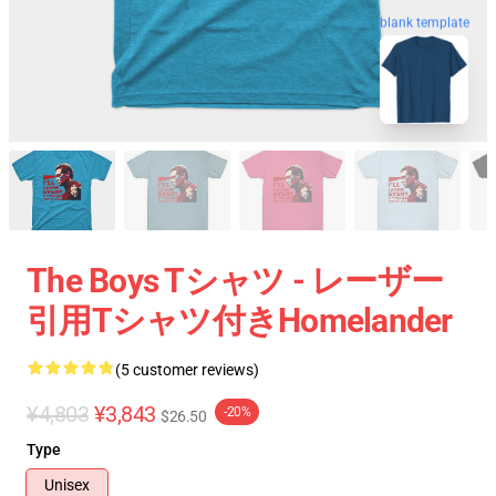
blank template
The Boys Tシャツ - レーザー
引用Tシャツ付きHomelander
(5 customer reviews)
¥4,803
¥3,843
-20%
$26.50
Type
Unisex