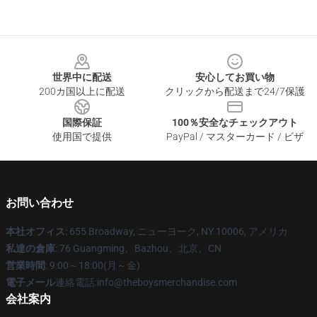
Footer
世界中に配送
安心してお買い物
200カ国以上に配送
クリックから配送まで24/7保護
国際保証
100％安全なチェックアウト
使用国で提供
PayPal / マスターカード / ビザ
お問い合わせ
本社オフィス
: 655 Broadway, ニューヨーク, NY 10006, アメリカ
私達の倉庫
: 76 Guangming、Bazhou、北京、CN
営業時間
: 9:00～18:00(月～金)
電子メール
連絡電話:info@theboysmerchandise.com
会社案内