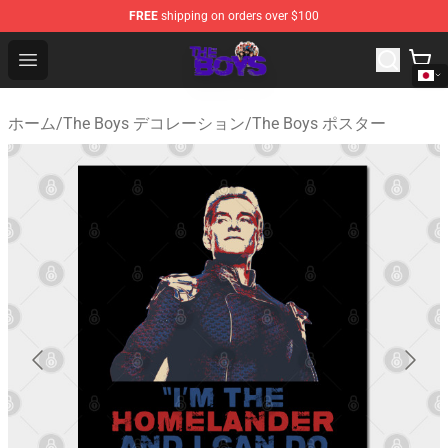
FREE
shipping on orders over $100
The Boys Store - Official The Boys Merchandise Shop
Open menu
ホーム
/
The Boys デコレーション
/
The Boys ポスター