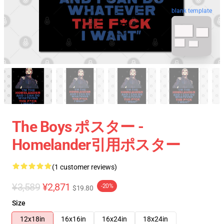
blank template
The Boys ポスター -
Homelander引用ポスター
(1 customer reviews)
¥3,589
¥2,871
-20%
$19.80
Size
12x18in
16x16in
16x24in
18x24in