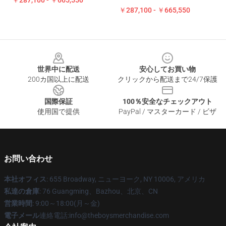
￥287,100 - ￥665,550
￥287,100 - ￥665,550
Footer
世界中に配送
安心してお買い物
200カ国以上に配送
クリックから配送まで24/7保護
国際保証
100％安全なチェックアウト
使用国で提供
PayPal / マスターカード / ビザ
お問い合わせ
本社オフィス
: 655 Broadway, ニューヨーク, NY 10006, アメリカ
私達の倉庫
: 76 Guangming、Bazhou、北京、CN
営業時間
: 9:00～18:00(月～金)
電子メール
連絡電話:info@theboysmerchandise.com