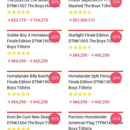
The Boys US The Seven White
Poster Superhero PTTT2606
-20%
-20%
DTNK1307 The Boys Hoodies
Washed The Boys T-Shirts
￥622,775 - ￥724,275
￥507,500
$35
Soldier Boy X Homelander
Starlight Finale Edition
-20%
-20%
Finale Edition DTNK1905 The
DTNK1905 The Boys T-Shirts
Boys T-Shirts
￥384,250 - ￥442,250
￥384,250 - ￥442,250
Homelander Billy Butcher
Homelander Split Personality
-20%
-20%
Finale Edition DTNK1905 The
Finale Edition DTNK1905 The
Boys T-Shirts
Boys T-Shirts
￥384,250 - ￥442,250
￥384,250 - ￥442,250
Dont Be Cunt New Design
Patriotic Homelander
-20%
-20%
DTNK1604 The Boys T-Shirts
American Flag TTPM1404 The
Boys T-Shirts