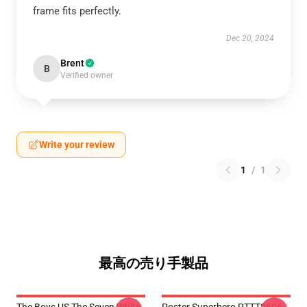
frame fits perfectly.
Dec 20, 2024
Brent
B
Verified owner
Write your review
1
/
1
最高の売り手製品