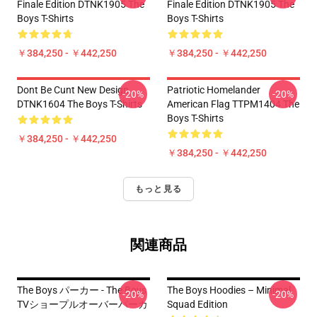
Finale Edition DTNK1905 The
Finale Edition DTNK1905 The
Boys T-Shirts
Boys T-Shirts
￥384,250 - ￥442,250
￥384,250 - ￥442,250
Dont Be Cunt New Design
Patriotic Homelander
-20%
-20%
DTNK1604 The Boys T-Shirts
American Flag TTPM1404 The
Boys T-Shirts
￥384,250 - ￥442,250
￥384,250 - ￥442,250
もっと見る
関連商品
The Boys パーカー - The Boys
The Boys Hoodies – Minimal
-20%
-20%
TVショープルオーバーパーカ
Squad Edition