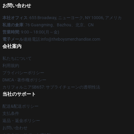
お問い合わせ
本社オフィス
: 655 Broadway, ニューヨーク, NY 10006, アメリカ
私達の倉庫
: 76 Guangming、Bazhou、北京、CN
営業時間
: 9:00～18:00(月～金)
電子メール
連絡電話:info@theboysmerchandise.com
会社案内
私たちについて
利用規約
プライバシーポリシー
DMCA - 著作権ポリシー
カリフォルニアSB657: サプライチェーンの透明性法
当社のサポート
配送&配送ポリシー
支払条件
返品・返金ポリシー
お問い合わせ