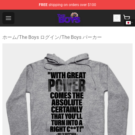
FREE
shipping on orders over $100
The Boys Store - Official The Boys Merchandise Shop
Open menu
ホーム
/
The Boys ログイン
/
The Boys パーカー