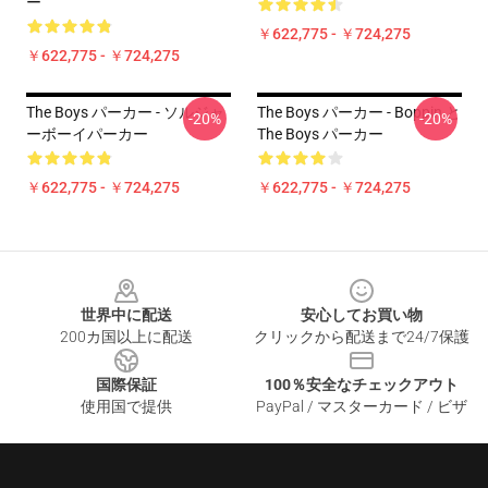
ー
￥622,775 - ￥724,275
￥622,775 - ￥724,275
The Boys パーカー - ソルジャ
The Boys パーカー - Boppin と
-20%
-20%
ーボーイパーカー
The Boys パーカー
￥622,775 - ￥724,275
￥622,775 - ￥724,275
Footer
世界中に配送
安心してお買い物
200カ国以上に配送
クリックから配送まで24/7保護
国際保証
100％安全なチェックアウト
使用国で提供
PayPal / マスターカード / ビザ