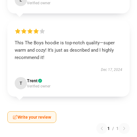
L
Verified owner
This The Boys hoodie is top-notch quality—super
warm and cozy! It’s just as described and I highly
recommend it!
Dec 17, 2024
Trent
T
Verified owner
Write your review
1
/
1