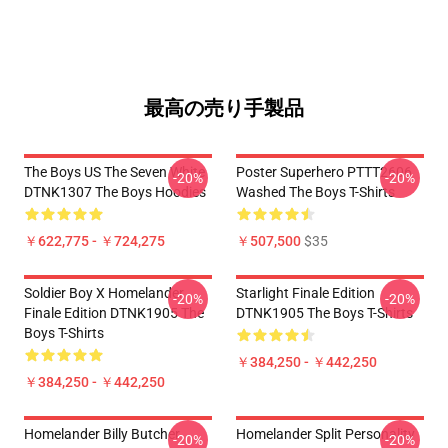
最高の売り手製品
The Boys US The Seven White
Poster Superhero PTTT2606
-20%
-20%
DTNK1307 The Boys Hoodies
Washed The Boys T-Shirts
￥622,775 - ￥724,275
￥507,500
$35
Soldier Boy X Homelander
Starlight Finale Edition
-20%
-20%
Finale Edition DTNK1905 The
DTNK1905 The Boys T-Shirts
Boys T-Shirts
￥384,250 - ￥442,250
￥384,250 - ￥442,250
Homelander Billy Butcher
Homelander Split Personality
-20%
-20%