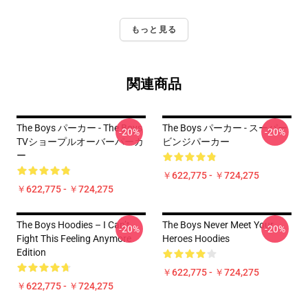
もっと見る
関連商品
The Boys パーカー - The Boys
The Boys パーカー - スーパー
-20%
-20%
TVショープルオーバーパーカ
ビンジパーカー
ー
￥622,775 - ￥724,275
￥622,775 - ￥724,275
The Boys Hoodies – I Can’t
The Boys Never Meet Your
-20%
-20%
Fight This Feeling Anymore
Heroes Hoodies
Edition
￥622,775 - ￥724,275
￥622,775 - ￥724,275