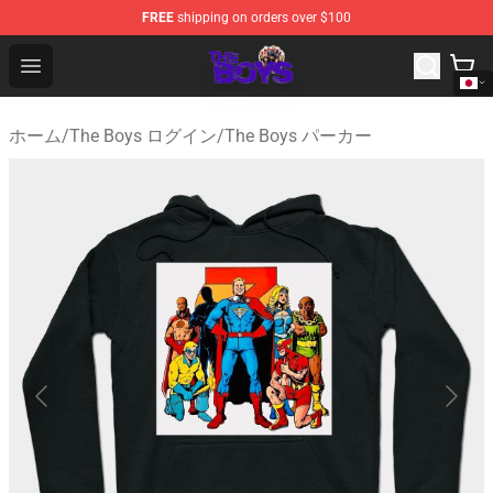
FREE
shipping on orders over $100
The Boys Store - Official The Boys Merchandise Shop
Open menu
ホーム
/
The Boys ログイン
/
The Boys パーカー