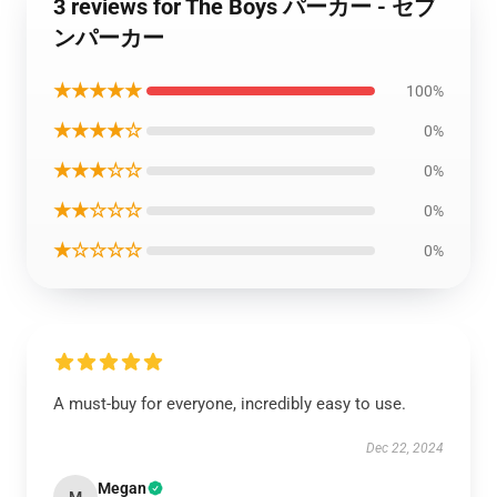
3 reviews for The Boys パーカー - セブ
ンパーカー
★★★★★
100%
★★★★☆
0%
★★★☆☆
0%
★★☆☆☆
0%
★☆☆☆☆
0%
A must-buy for everyone, incredibly easy to use.
Dec 22, 2024
Megan