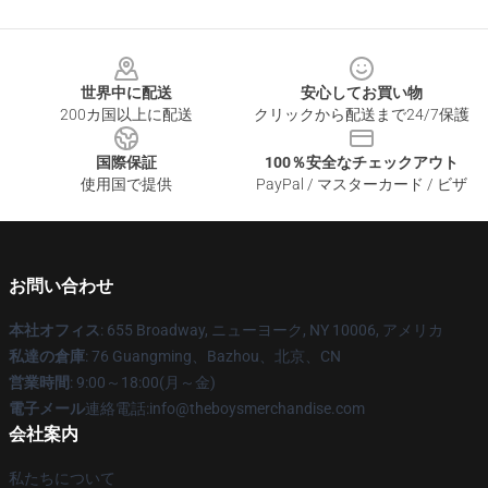
Footer
世界中に配送
安心してお買い物
200カ国以上に配送
クリックから配送まで24/7保護
国際保証
100％安全なチェックアウト
使用国で提供
PayPal / マスターカード / ビザ
お問い合わせ
本社オフィス
: 655 Broadway, ニューヨーク, NY 10006, アメリカ
私達の倉庫
: 76 Guangming、Bazhou、北京、CN
営業時間
: 9:00～18:00(月～金)
電子メール
連絡電話:info@theboysmerchandise.com
会社案内
私たちについて