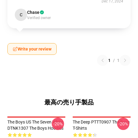
Dec 17, 2024
Chase
C
Verified owner
Write your review
1
/
1
最高の売り手製品
The Boys US The Seven White
The Deep PTTT0907 The Boys
-20%
-20%
DTNK1307 The Boys Hoodies
T-Shirts