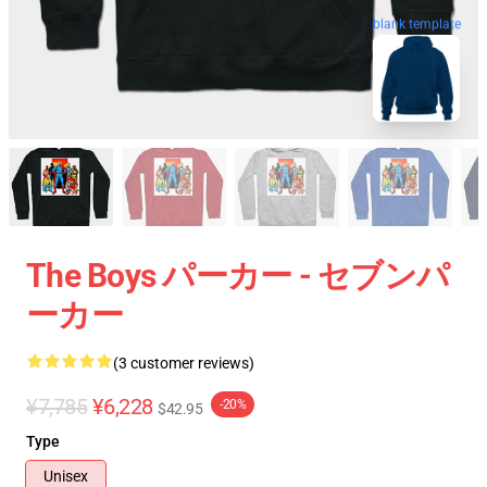
blank template
The Boys パーカー - セブンパ
ーカー
(3 customer reviews)
¥7,785
¥6,228
-20%
$42.95
Type
Unisex