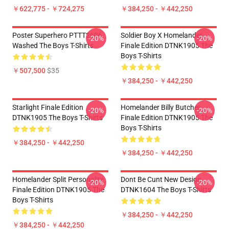
￥622,775 - ￥724,275
￥384,250 - ￥442,250
Poster Superhero PTTT2606
Soldier Boy X Homelander
-20%
-20%
Washed The Boys T-Shirts
Finale Edition DTNK1905 The
Boys T-Shirts
￥507,500
$35
￥384,250 - ￥442,250
Starlight Finale Edition
Homelander Billy Butcher
-20%
-20%
DTNK1905 The Boys T-Shirts
Finale Edition DTNK1905 The
Boys T-Shirts
￥384,250 - ￥442,250
￥384,250 - ￥442,250
Homelander Split Personality
Dont Be Cunt New Design
-20%
-20%
Finale Edition DTNK1905 The
DTNK1604 The Boys T-Shirts
Boys T-Shirts
￥384,250 - ￥442,250
￥384,250 - ￥442,250