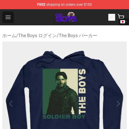
FREE
shipping on orders over $100
The Boys Store - Official The Boys Merchandise Shop
Open menu
ホーム
/
The Boys ログイン
/
The Boys パーカー