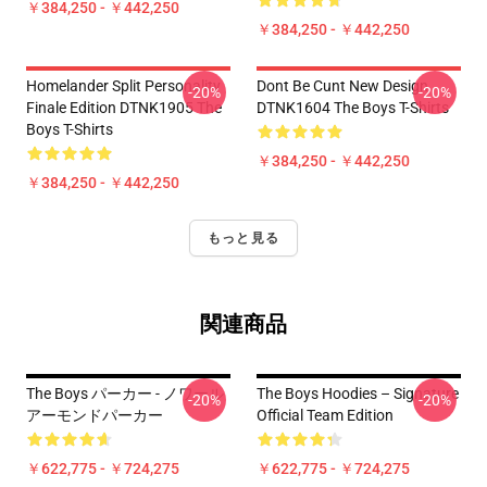
￥384,250 - ￥442,250
￥384,250 - ￥442,250
Homelander Split Personality
Dont Be Cunt New Design
-20%
-20%
Finale Edition DTNK1905 The
DTNK1604 The Boys T-Shirts
Boys T-Shirts
￥384,250 - ￥442,250
￥384,250 - ￥442,250
もっと見る
関連商品
The Boys パーカー - ノワール
The Boys Hoodies – Signature
-20%
-20%
アーモンドパーカー
Official Team Edition
￥622,775 - ￥724,275
￥622,775 - ￥724,275