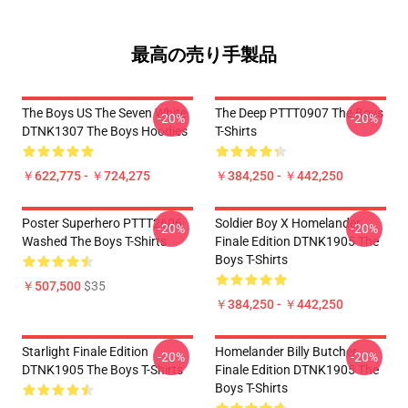
最高の売り手製品
The Boys US The Seven White
The Deep PTTT0907 The Boys
-20%
-20%
DTNK1307 The Boys Hoodies
T-Shirts
￥622,775 - ￥724,275
￥384,250 - ￥442,250
Poster Superhero PTTT2606
Soldier Boy X Homelander
-20%
-20%
Washed The Boys T-Shirts
Finale Edition DTNK1905 The
Boys T-Shirts
￥507,500
$35
￥384,250 - ￥442,250
Starlight Finale Edition
Homelander Billy Butcher
-20%
-20%
DTNK1905 The Boys T-Shirts
Finale Edition DTNK1905 The
Boys T-Shirts