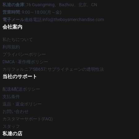
私達の倉庫
: 76 Guangming、Bazhou、北京、CN
営業時間
: 9:00～18:00(月～金)
電子メール
連絡電話:info@theboysmerchandise.com
会社案内
私たちについて
利用規約
プライバシーポリシー
DMCA - 著作権ポリシー
カリフォルニアSB657: サプライチェーンの透明性法
当社のサポート
配送&配送ポリシー
支払条件
返品・返金ポリシー
お問い合わせ
カスタマーサポート(FAQ)
スタッフ
私達の店