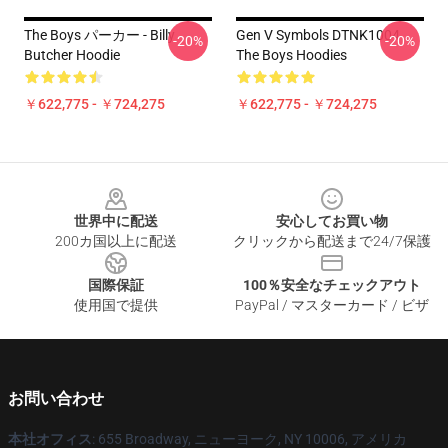
The Boys パーカー - Billy
Gen V Symbols DTNK1004
-20%
-20%
Butcher Hoodie
The Boys Hoodies
￥622,775 - ￥724,275
￥622,775 - ￥724,275
Footer
世界中に配送
安心してお買い物
200カ国以上に配送
クリックから配送まで24/7保護
国際保証
100％安全なチェックアウト
使用国で提供
PayPal / マスターカード / ビザ
お問い合わせ
本社オフィス
: 655 Broadway, ニューヨーク, NY 10006, アメリカ