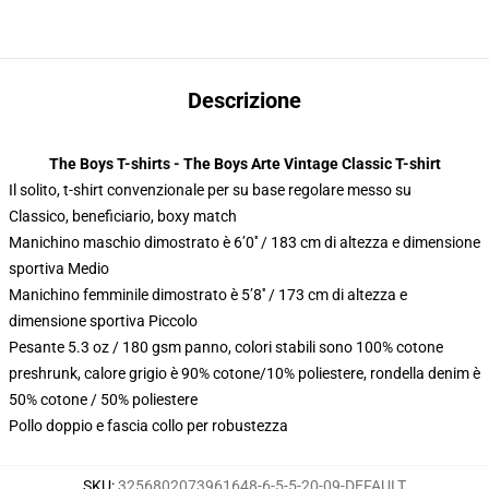
Descrizione
The Boys T-shirts - The Boys Arte Vintage Classic T-shirt
Il solito, t-shirt convenzionale per su base regolare messo su
Classico, beneficiario, boxy match
Manichino maschio dimostrato è 6’0′′ / 183 cm di altezza e dimensione
sportiva Medio
Manichino femminile dimostrato è 5’8′′ / 173 cm di altezza e
dimensione sportiva Piccolo
Pesante 5.3 oz / 180 gsm panno, colori stabili sono 100% cotone
preshrunk, calore grigio è 90% cotone/10% poliestere, rondella denim è
50% cotone / 50% poliestere
Pollo doppio e fascia collo per robustezza
SKU
:
3256802073961648-6-5-5-20-09-DEFAULT