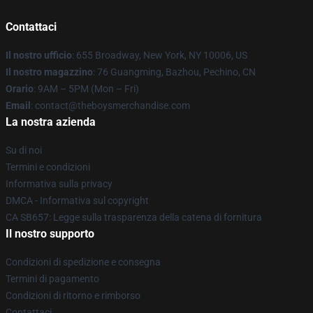
Contattaci
Il nostro ufficio
: 655 Broadway, New York, NY 10006, US
Il nostro magazzino
: 76 Guangming, Bazhou, Pechino, CN
Orario
: 9AM – 5PM (Mon – Fri)
Email
: contact@theboysmerchandise.com
La nostra azienda
Su di noi
Termini e condizioni
Informativa sulla privacy
DMCA - Informativa sul copyright
CA SB657: Legge sulla trasparenza della catena di fornitura
Il nostro supporto
Condizioni di spedizione e consegna
Termini di pagamento
Condizioni di ritorno e rimborso
Contattaci