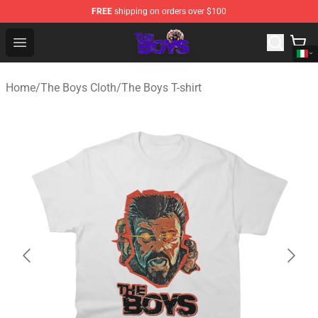
FREE
shipping on orders over $100
The Boys Store - Official The Boys Merchandise Shop
Open menu
Home
/
The Boys Cloth
/
The Boys T-shirt