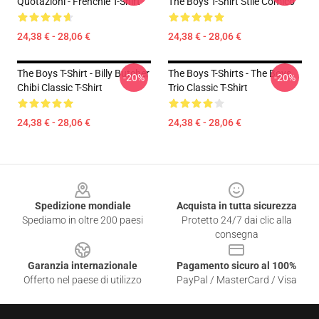
Quotazioni - Frenchie T-Shirt
The Boys T-Shirt Stile Comico
24,38 € - 28,06 €
24,38 € - 28,06 €
The Boys T-Shirt - Billy Butcher
The Boys T-Shirts - The Boys
-20%
-20%
Chibi Classic T-Shirt
Trio Classic T-Shirt
24,38 € - 28,06 €
24,38 € - 28,06 €
Footer
Spedizione mondiale
Acquista in tutta sicurezza
Spediamo in oltre 200 paesi
Protetto 24/7 dai clic alla
consegna
Garanzia internazionale
Pagamento sicuro al 100%
Offerto nel paese di utilizzo
PayPal / MasterCard / Visa