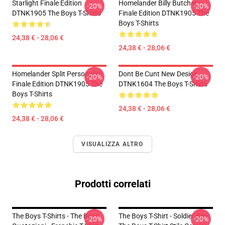
Starlight Finale Edition
Homelander Billy Butcher
-20%
-20%
DTNK1905 The Boys T-Shirts
Finale Edition DTNK1905 The
Boys T-Shirts
24,38 € - 28,06 €
24,38 € - 28,06 €
Homelander Split Personality
Dont Be Cunt New Design
-20%
-20%
Finale Edition DTNK1905 The
DTNK1604 The Boys T-Shirts
Boys T-Shirts
24,38 € - 28,06 €
24,38 € - 28,06 €
VISUALIZZA ALTRO
Prodotti correlati
The Boys T-Shirts - The Boys
The Boys T-Shirt - Soldier Boy
-20%
-20%