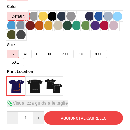
Color
Default
Size
S
M
L
XL
2XL
3XL
4XL
5XL
Print Location
Visualizza guida alle taglie
Quantity
AGGIUNGI AL CARRELLO