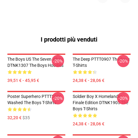
I prodotti più venduti
The Boys US The Seven White
The Deep PTTT0907 The Boys
-20%
-20%
DTNK1307 The Boys Hoodies
T-Shirts
39,51 € - 45,95 €
24,38 € - 28,06 €
Poster Superhero PTTT2606
Soldier Boy X Homelander
-20%
-20%
Washed The Boys T-Shirts
Finale Edition DTNK1905 The
Boys T-Shirts
32,20 €
$35
24,38 € - 28,06 €