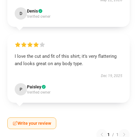
May 22, 2026
Denis
D
Verified owner
I love the cut and fit of this shirt; it’s very flattering
and looks great on any body type.
Dec 19, 2025
Paisley
P
Verified owner
Write your review
1
/
1