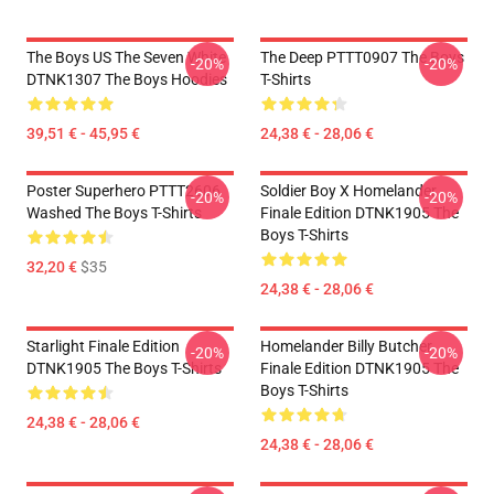
The Boys US The Seven White
The Deep PTTT0907 The Boys
-20%
-20%
DTNK1307 The Boys Hoodies
T-Shirts
39,51 € - 45,95 €
24,38 € - 28,06 €
Poster Superhero PTTT2606
Soldier Boy X Homelander
-20%
-20%
Washed The Boys T-Shirts
Finale Edition DTNK1905 The
Boys T-Shirts
32,20 €
$35
24,38 € - 28,06 €
Starlight Finale Edition
Homelander Billy Butcher
-20%
-20%
DTNK1905 The Boys T-Shirts
Finale Edition DTNK1905 The
Boys T-Shirts
24,38 € - 28,06 €
24,38 € - 28,06 €