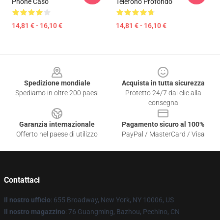
Phone Caso
Telefono Profondo
14,81 € - 16,10 €
14,81 € - 16,10 €
Footer
Spedizione mondiale
Acquista in tutta sicurezza
Spediamo in oltre 200 paesi
Protetto 24/7 dai clic alla
consegna
Garanzia internazionale
Pagamento sicuro al 100%
Offerto nel paese di utilizzo
PayPal / MasterCard / Visa
Contattaci
Il nostro ufficio
: 655 Broadway, New York, NY 10006, US
Il nostro magazzino
: 76 Guangming, Bazhou, Pechino, CN