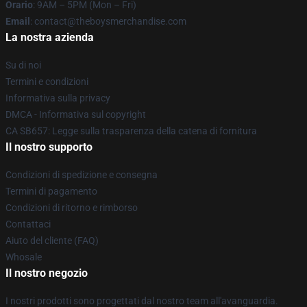
Orario
: 9AM – 5PM (Mon – Fri)
Email
: contact@theboysmerchandise.com
La nostra azienda
Su di noi
Termini e condizioni
Informativa sulla privacy
DMCA - Informativa sul copyright
CA SB657: Legge sulla trasparenza della catena di fornitura
Il nostro supporto
Condizioni di spedizione e consegna
Termini di pagamento
Condizioni di ritorno e rimborso
Contattaci
Aiuto del cliente (FAQ)
Whosale
Il nostro negozio
I nostri prodotti sono progettati dal nostro team all'avanguardia.