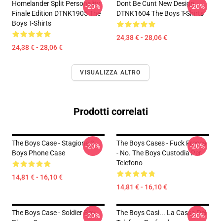
Homelander Split Personality
Dont Be Cunt New Design
-20%
-20%
Finale Edition DTNK1905 The
DTNK1604 The Boys T-Shirts
Boys T-Shirts
24,38 € - 28,06 €
24,38 € - 28,06 €
VISUALIZZA ALTRO
Prodotti correlati
The Boys Case - Stagione 3
The Boys Cases - Fuck Fresca
-20%
-20%
Boys Phone Case
- No. The Boys Custodia Per
Telefono
14,81 € - 16,10 €
14,81 € - 16,10 €
The Boys Case - Soldier Boy
The Boys Casi... La Cassa Del
-20%
-20%