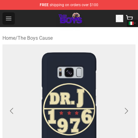
FREE
shipping on orders over $100
The Boys Store - Official The Boys Merchandise Shop
Open menu
Home
/
The Boys Cause