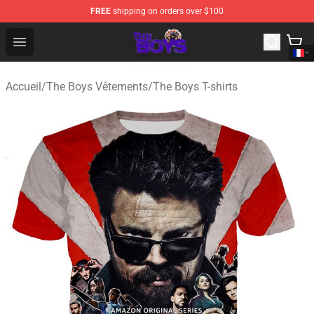
FREE
shipping on orders over $100
The Boys Store - Official The Boys Merchandise Shop
Open menu
Accueil
/
The Boys Vêtements
/
The Boys T-shirts