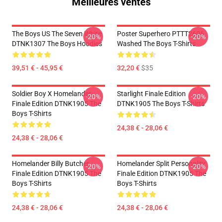
Meilleures ventes
The Boys US The Seven White
Poster Superhero PTTT2606
-20%
-20%
DTNK1307 The Boys Hoodies
Washed The Boys T-Shirts
39,51 € - 45,95 €
32,20 €
$35
Soldier Boy X Homelander
Starlight Finale Edition
-20%
-20%
Finale Edition DTNK1905 The
DTNK1905 The Boys T-Shirts
Boys T-Shirts
24,38 € - 28,06 €
24,38 € - 28,06 €
Homelander Billy Butcher
Homelander Split Personality
-20%
-20%
Finale Edition DTNK1905 The
Finale Edition DTNK1905 The
Boys T-Shirts
Boys T-Shirts
24,38 € - 28,06 €
24,38 € - 28,06 €