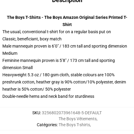
Description
The Boys T-Shirts - The Boys Amazon Original Series Printed T-
Shirt
The usual, conventional t-shirt for on a regular basis put on
Classic, beneficiant, boxy match
Male mannequin proven is 6’0″ / 183 cm tall and sporting dimension
Medium
Feminine mannequin proven is 5’8″ / 173 cm tall and sporting
dimension Small
Heavyweight 5.3 oz / 180 gsm cloth, stable colours are 100%
preshrunk cotton, heather gray is 90% cotton/10% polyester, denim
heather is 50% cotton/ 50% polyester
Double-needle hems and neck band for sturdiness
SKU
:
3256802073961648-5-DEFAULT
The Boys Vêtements
,
Catégories
:
The Boys T-shirts
,