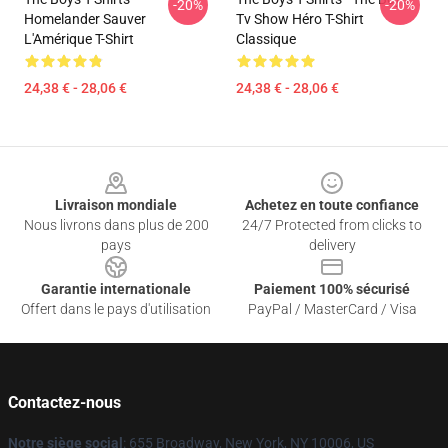
-20%
-20%
Homelander Sauver
Tv Show Héro T-Shirt
L'Amérique T-Shirt
Classique
24,38 € - 28,06 €
24,38 € - 28,06 €
Footer
Livraison mondiale
Achetez en toute confiance
Nous livrons dans plus de 200
24/7 Protected from clicks to
pays
delivery
Garantie internationale
Paiement 100% sécurisé
Offert dans le pays d'utilisation
PayPal / MasterCard / Visa
Contactez-nous
Notre siège social
: 655 Broadway, New York, NY 10006, US