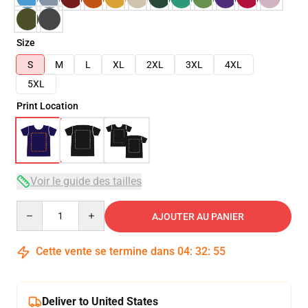
Size
S
M
L
XL
2XL
3XL
4XL
5XL
Print Location
Voir le guide des tailles
Quantity
AJOUTER AU PANIER
Cette vente se termine dans
04
:
32
:
54
Deliver to United States