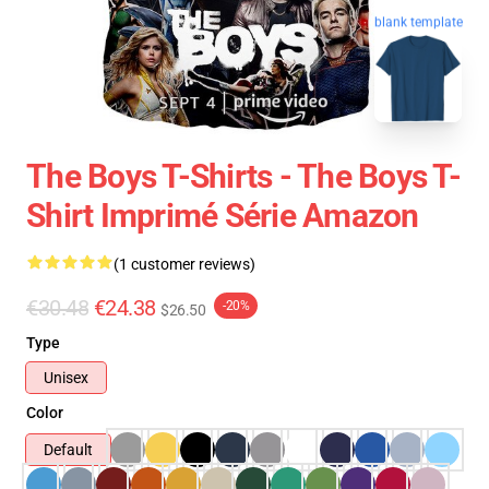
blank template
The Boys T-Shirts - The Boys T-
Shirt Imprimé Série Amazon
(1 customer reviews)
€30.48
€24.38
-20%
$26.50
Type
Unisex
Color
Default