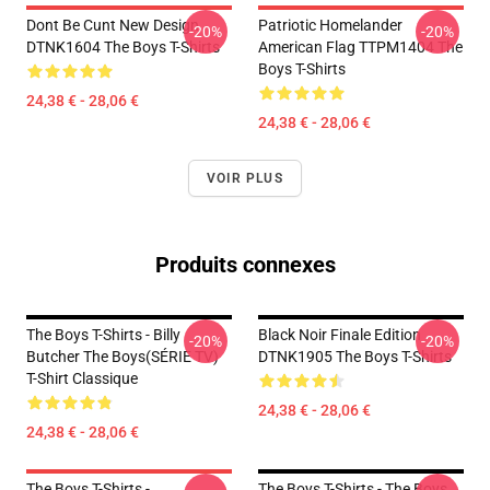
Dont Be Cunt New Design
Patriotic Homelander
-20%
-20%
DTNK1604 The Boys T-Shirts
American Flag TTPM1404 The
Boys T-Shirts
24,38 € - 28,06 €
24,38 € - 28,06 €
VOIR PLUS
Produits connexes
The Boys T-Shirts - Billy
Black Noir Finale Edition
-20%
-20%
Butcher The Boys(SÉRIE TV)
DTNK1905 The Boys T-Shirts
T-Shirt Classique
24,38 € - 28,06 €
24,38 € - 28,06 €
The Boys T-Shirts -
The Boys T-Shirts - The Boys