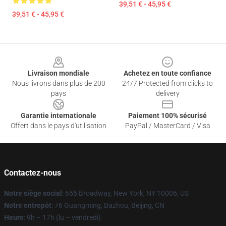
39,51 € - 45,95 €
39,51 € - 45,95 €
Footer
Livraison mondiale
Achetez en toute confiance
Nous livrons dans plus de 200
24/7 Protected from clicks to
pays
delivery
Garantie internationale
Paiement 100% sécurisé
Offert dans le pays d'utilisation
PayPal / MasterCard / Visa
Contactez-nous
Notre siège social
: 655 Broadway, New York, NY 10006, US
Notre entrepôt
: 76 Guangming, Bazhou, Beijing, CN
Heure
: 9h – 17h (lu – vendredi)