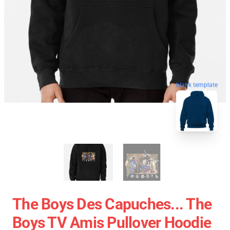
blank template
The Boys Des Capuches... The
Boys TV Amis Pullover Hoodie