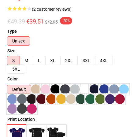
(2 customer reviews)
€49.39
€39.51
-20%
$42.95
Type
Unisex
Size
S
M
L
XL
2XL
3XL
4XL
5XL
Color
Default
Print Location