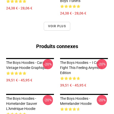
Boys T-Shirts
24,38 € - 28,06 €
24,38 € - 28,06 €
VOIR PLUS
Produits connexes
The Boys Hoodies - Caractère
The Boys Hoodies – I Can’t
-20%
-20%
Vintage Hoodie Graphique
Fight This Feeling Anymore
Edition
39,51 € - 45,95 €
39,51 € - 45,95 €
The Boys Hoodies -
The Boys Hoodies -
-20%
-20%
Homelander Sauver
Memelander Hoodie
L'Amérique Hoodie