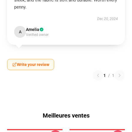
sleek, and the fabric is soft and durable. Worth every
penny.
Dec 20, 2024
Amelia
A
Verified owner
Write your review
1
/
1
Meilleures ventes