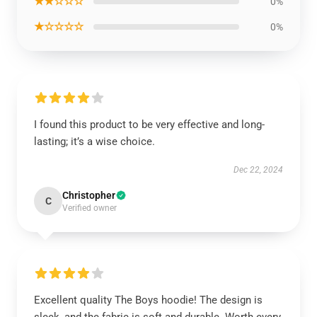
★★☆☆☆
0%
★☆☆☆☆
0%
I found this product to be very effective and long-
lasting; it’s a wise choice.
Dec 22, 2024
Christopher
C
Verified owner
Excellent quality The Boys hoodie! The design is