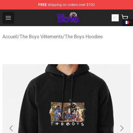
FREE
shipping on orders over $100
The Boys Store - Official The Boys Merchandise Shop
Open menu
Accueil
/
The Boys Vêtements
/
The Boys Hoodies