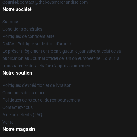
Courriel
: contact@theboysmerchandise.com
Notre société
Sur nous
Conditions générales
Politiques de confidentialité
DMCA - Politique sur le droit d'auteur
Le présent règlement entre en vigueur le jour suivant celui de sa
publication au Journal officiel de l'Union européenne. Loi sur la
transparence de la chaîne d'approvisionnement
Notre soutien
Politiques d'expédition et de livraison
Conditions de paiement
Politiques de retour et de remboursement
Contactez-nous
Aide aux clients (FAQ)
Vente
Notre magasin