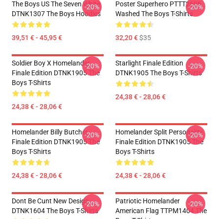
The Boys US The Seven White
Poster Superhero PTTT2606
-20%
-20%
DTNK1307 The Boys Hoodies
Washed The Boys T-Shirts
39,51 € - 45,95 €
32,20 €
$35
Soldier Boy X Homelander
Starlight Finale Edition
-20%
-20%
Finale Edition DTNK1905 The
DTNK1905 The Boys T-Shirts
Boys T-Shirts
24,38 € - 28,06 €
24,38 € - 28,06 €
Homelander Billy Butcher
Homelander Split Personality
-20%
-20%
Finale Edition DTNK1905 The
Finale Edition DTNK1905 The
Boys T-Shirts
Boys T-Shirts
24,38 € - 28,06 €
24,38 € - 28,06 €
Dont Be Cunt New Design
Patriotic Homelander
-20%
-20%
DTNK1604 The Boys T-Shirts
American Flag TTPM1404 The