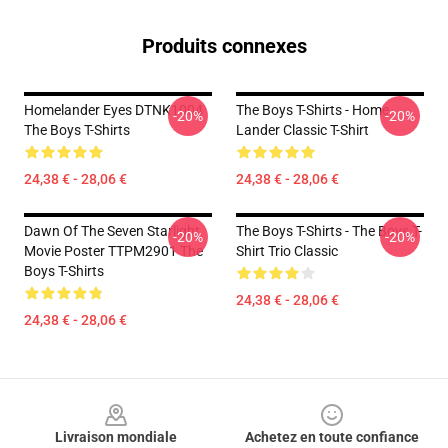
Produits connexes
Homelander Eyes DTNK1004
The Boys T-Shirts - Home
-20%
-20%
The Boys T-Shirts
Lander Classic T-Shirt
24,38 € - 28,06 €
24,38 € - 28,06 €
Dawn Of The Seven Starlight
The Boys T-Shirts - The Boys T-
-20%
-20%
Movie Poster TTPM2901 The
Shirt Trio Classic
Boys T-Shirts
24,38 € - 28,06 €
24,38 € - 28,06 €
Footer
Livraison mondiale
Achetez en toute confiance