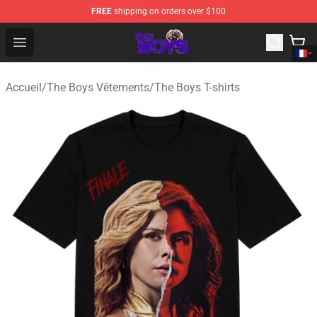
FREE
shipping on orders over $100
The Boys Store - Official The Boys Merchandise Shop
Open menu
Accueil
/
The Boys Vêtements
/
The Boys T-shirts