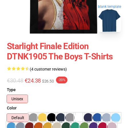
blank template
Starlight Finale Edition
DTNK1905 The Boys T-Shirts
(4 customer reviews)
€30.48
€24.38
-20%
$26.50
Type
Unisex
Color
Default