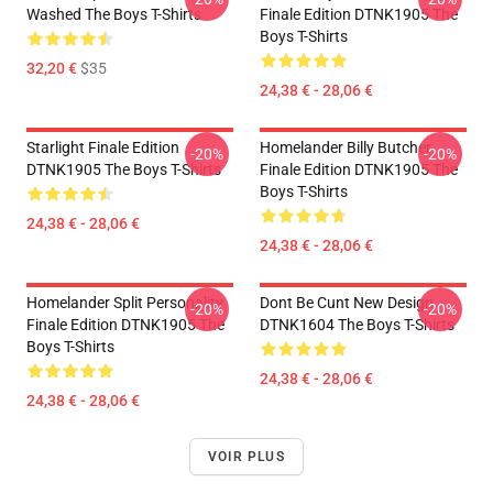
Washed The Boys T-Shirts
Finale Edition DTNK1905 The
Boys T-Shirts
32,20 €
$35
24,38 € - 28,06 €
Starlight Finale Edition
Homelander Billy Butcher
-20%
-20%
DTNK1905 The Boys T-Shirts
Finale Edition DTNK1905 The
Boys T-Shirts
24,38 € - 28,06 €
24,38 € - 28,06 €
Homelander Split Personality
Dont Be Cunt New Design
-20%
-20%
Finale Edition DTNK1905 The
DTNK1604 The Boys T-Shirts
Boys T-Shirts
24,38 € - 28,06 €
24,38 € - 28,06 €
VOIR PLUS