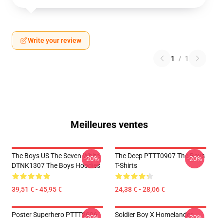
Write your review
1
/
1
Meilleures ventes
The Boys US The Seven White
The Deep PTTT0907 The Boys
-20%
-20%
DTNK1307 The Boys Hoodies
T-Shirts
39,51 € - 45,95 €
24,38 € - 28,06 €
Poster Superhero PTTT2606
Soldier Boy X Homelander
-20%
-20%