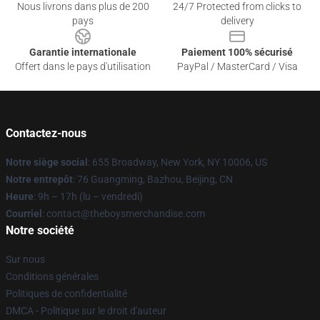
Nous livrons dans plus de 200
24/7 Protected from clicks to
pays
delivery
Garantie internationale
Paiement 100% sécurisé
Offert dans le pays d'utilisation
PayPal / MasterCard / Visa
Contactez-nous
Notre siège social
: 655 Broadway, New York, NY 10006, US
Notre entrepôt
: 76 Guangming, Bazhou, Beijing, CN
Heure
: 9h – 17h (lu – vendredi)
Courriel
: contact@theboysmerchandise.com
Notre société
Sur nous
Conditions générales
Politiques de confidentialité
DMCA - Politique sur le droit d'auteur