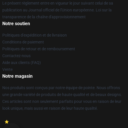
Le présent règlement entre en vigueur le jour suivant celui de sa
publication au Journal officiel de l'Union européenne. Loi sur la
transparence de la chaîne d'approvisionnement
Notre soutien
Politiques d'expédition et de livraison
Conditions de paiement
Politiques de retour et de remboursement
Contactez-nous
Aide aux clients (FAQ)
Vente
Notre magasin
Nos produits sont conçus par notre équipe de pointe. Nous offrons
une grande variété de produits de haute qualité et de beaux designs.
Ces articles sont non seulement parfaits pour vous en raison de leur
look unique, mais aussi en raison de leur haute qualité.