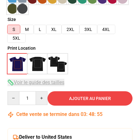
Size
S
M
L
XL
2XL
3XL
4XL
5XL
Print Location
Voir le guide des tailles
Quantity
AJOUTER AU PANIER
Cette vente se termine dans
03
:
48
:
54
Deliver to United States