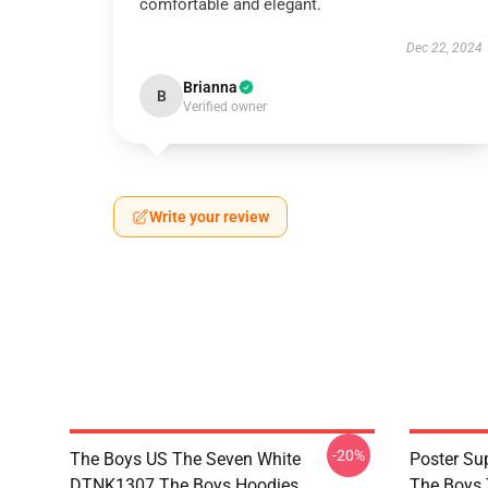
comfortable and elegant.
Dec 22, 2024
Brianna
B
Verified owner
Write your review
-20%
The Boys US The Seven White
Poster S
DTNK1307 The Boys Hoodies
The Boys 