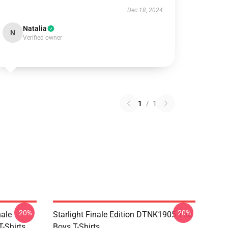
Dec 18, 2024
Natalia
N
Verified owner
1
/
1
-20%
-20%
nale
Starlight Finale Edition DTNK1905 The
-Shirts
Boys T-Shirts