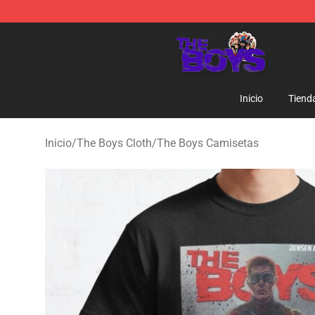
The Boys Store - Official The Boys Merchandise Shop
Inicio
Tiend
Inicio
/
The Boys Cloth
/
The Boys Camisetas