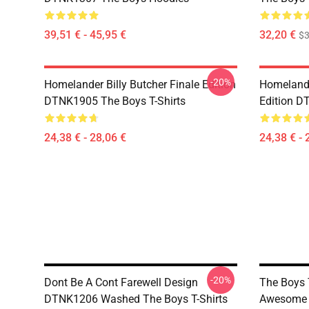
39,51 € - 45,95 €
32,20 €
$
-20%
Homelander Billy Butcher Finale Edition
Homelander
DTNK1905 The Boys T-Shirts
Edition D
24,38 € - 28,06 €
24,38 € - 
-20%
Dont Be A Cont Farewell Design
The Boys 
DTNK1206 Washed The Boys T-Shirts
Awesome T