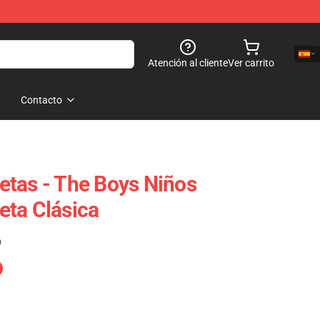
Atención al cliente
Ver carrito
Contacto
tas - The Boys Niños
ta Clásica
)