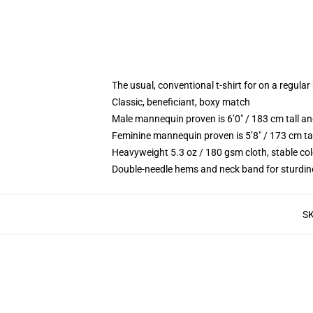
The usual, conventional t-shirt for on a regular
Classic, beneficiant, boxy match
Male mannequin proven is 6’0″ / 183 cm tall 
Feminine mannequin proven is 5’8″ / 173 cm ta
Heavyweight 5.3 oz / 180 gsm cloth, stable co
Double-needle hems and neck band for sturdin
S