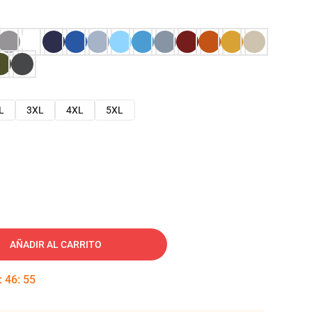
L
3XL
4XL
5XL
AÑADIR AL CARRITO
:
46
:
54