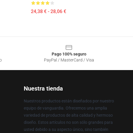
24,38 € - 28,06 €
Pago 100% seguro
o
PayPal / MasterCard / Visa
Nuestra tienda
Nuestros productos están diseñados por nuestro
equipo de vanguardia. Ofrecemos una amplia
variedad de productos de alta calidad y hermoso
diseño. Estos artículos no son sólo grandes para
usted debido a su aspecto único, sino también