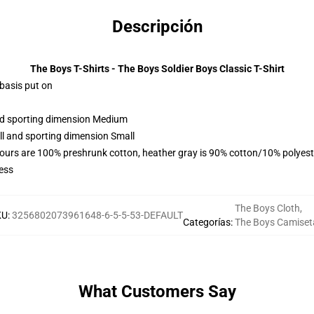
Descripción
The Boys T-Shirts - The Boys Soldier Boys Classic T-Shirt
 basis put on
and sporting dimension Medium
ll and sporting dimension Small
lours are 100% preshrunk cotton, heather gray is 90% cotton/10% polyest
ess
The Boys Cloth
,
KU
:
3256802073961648-6-5-5-53-DEFAULT
Categorías
:
The Boys Camiset
What Customers Say