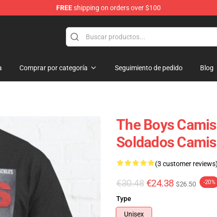
FREE
shipping on orders over $100
a
Comprar por categoría
Seguimiento de pedido
Blog
The Boys Camise
Soldados Camise
(3 customer reviews
€30.48
€24.38
-20%
$26.50
Type
Unisex