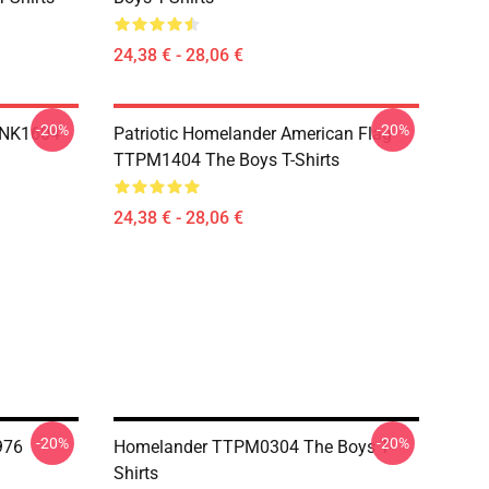
24,38 € - 28,06 €
-20%
-20%
TNK1604
Patriotic Homelander American Flag
TTPM1404 The Boys T-Shirts
24,38 € - 28,06 €
-20%
-20%
976
Homelander TTPM0304 The Boys T-
Shirts