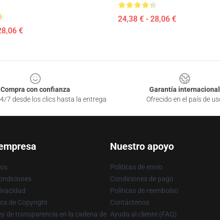
24,38 € - 28,06 €
28,06 €
Compra con confianza
Garantía internacional
4/7 desde los clics hasta la entrega
Ofrecido en el país de us
 empresa
Nuestro apoyo
ros
Políticas de envío
ondiciones
Condiciones de pago
rivacidad
Políticas de reembolso
ica de Copyright
Contáctenos
y de transparencia en la cadena de
Ayuda al cliente (FAQ)