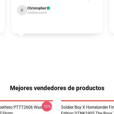
Christopher
C
Verified owner
Mejores vendedores de productos
-20%
uperhero PTTT2606 Washed
Soldier Boy X Homelander Fi
T-Shirts
Edition DTNK1905 The Boys T