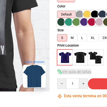
Color
Default
Size
S
M
L
XL
2X
Print Location
blank template
Ver guía de tallas
Quantity
Esta venta termina en
00