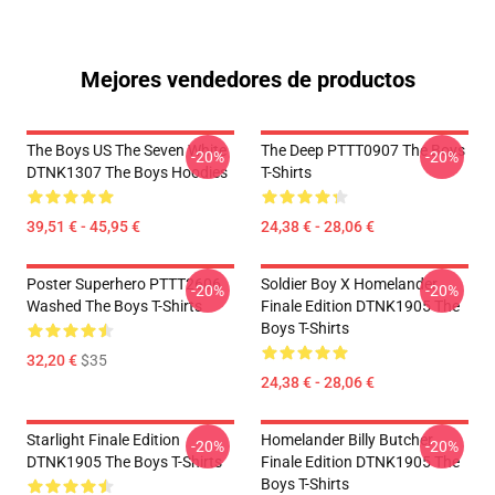
Mejores vendedores de productos
The Boys US The Seven White
The Deep PTTT0907 The Boys
-20%
-20%
DTNK1307 The Boys Hoodies
T-Shirts
39,51 € - 45,95 €
24,38 € - 28,06 €
Poster Superhero PTTT2606
Soldier Boy X Homelander
-20%
-20%
Washed The Boys T-Shirts
Finale Edition DTNK1905 The
Boys T-Shirts
32,20 €
$35
24,38 € - 28,06 €
Starlight Finale Edition
Homelander Billy Butcher
-20%
-20%
DTNK1905 The Boys T-Shirts
Finale Edition DTNK1905 The
Boys T-Shirts