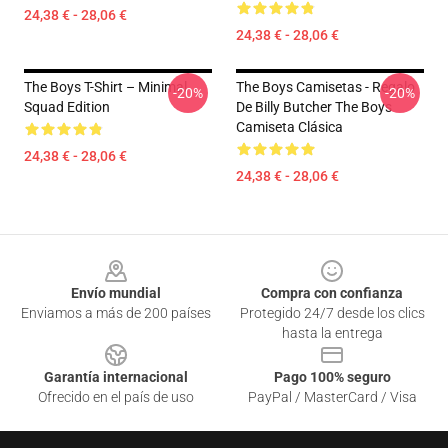
24,38 € - 28,06 €
24,38 € - 28,06 €
The Boys T-Shirt – Minimal
The Boys Camisetas - Regalo
-20%
-20%
Squad Edition
De Billy Butcher The Boys
Camiseta Clásica
24,38 € - 28,06 €
24,38 € - 28,06 €
Footer
Envío mundial
Compra con confianza
Enviamos a más de 200 países
Protegido 24/7 desde los clics
hasta la entrega
Garantía internacional
Pago 100% seguro
Ofrecido en el país de uso
PayPal / MasterCard / Visa