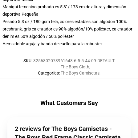
Maniquí femenino probado es 5’8′′ / 173 cm de altura y dimensión
deportiva Pequeña
Pesado 5.3 oz / 180 gsm tela, colores estables son algodón 100%
preshrunk, gris calentador es 90% algodón/10% poliéster, calentador
denim es 50% algodón / 50% poliéster
Hems doble aguja y banda de cuello para la robustez
SKU
:
3256802073961648-6-5-5-44-09-DEFAULT
The Boys Cloth
,
Categorías
:
The Boys Camisetas
,
What Customers Say
2 reviews for The Boys Camisetas -
The Boys Red Frame Classic Camiseta