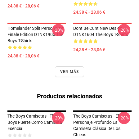
24,38 € - 28,06 €
24,38 € - 28,06 €
Homelander Split Personality
Dont Be Cunt New Design
-20%
-20%
Finale Edition DTNK1905 The
DTNK1604 The Boys T-Shirts
Boys T-Shirts
24,38 € - 28,06 €
24,38 € - 28,06 €
VER MÁS
Productos relacionados
The Boys Camisetas - The
The Boys Camisetas - El
-20%
-20%
Boys Fuerte Como Camiseta
Personaje Profundo La
Esencial
Camiseta Clásica De Los
Chicos