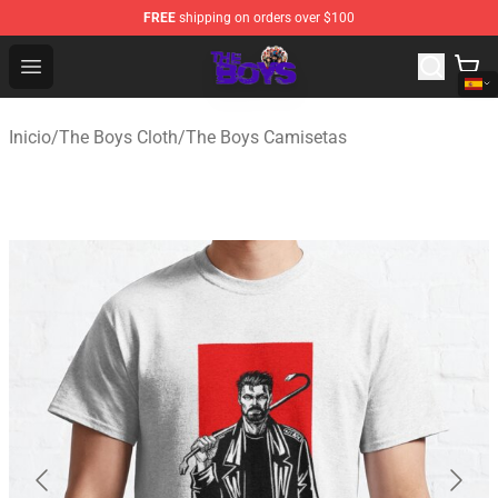
FREE
shipping on orders over $100
The Boys Store - Official The Boys Merchandise Shop
Open menu
Inicio
/
The Boys Cloth
/
The Boys Camisetas