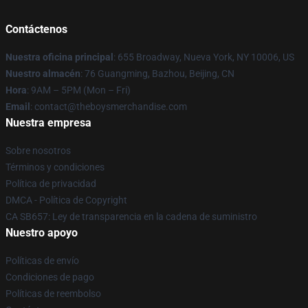
Contáctenos
Nuestra oficina principal
: 655 Broadway, Nueva York, NY 10006, US
Nuestro almacén
: 76 Guangming, Bazhou, Beijing, CN
Hora
: 9AM – 5PM (Mon – Fri)
Email
: contact@theboysmerchandise.com
Nuestra empresa
Sobre nosotros
Términos y condiciones
Política de privacidad
DMCA - Política de Copyright
CA SB657: Ley de transparencia en la cadena de suministro
Nuestro apoyo
Políticas de envío
Condiciones de pago
Políticas de reembolso