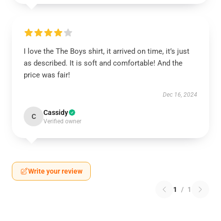
I love the The Boys shirt, it arrived on time, it’s just
as described. It is soft and comfortable! And the
price was fair!
Dec 16, 2024
Cassidy
C
Verified owner
Write your review
1
/
1