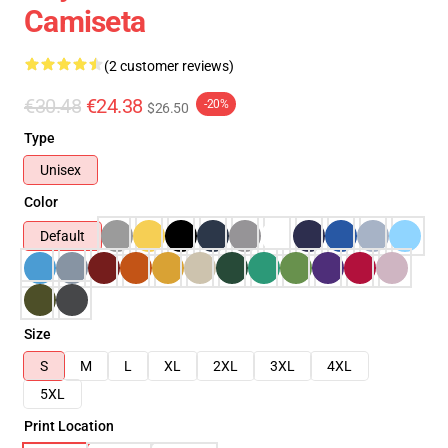
Camiseta
(2 customer reviews)
€30.48
€24.38
-20%
$26.50
Type
Unisex
Color
Default
Size
S
M
L
XL
2XL
3XL
4XL
5XL
Print Location