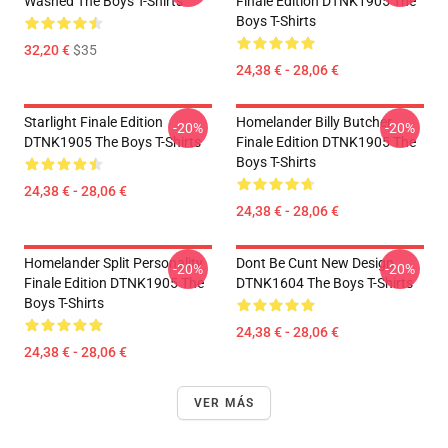
Washed The Boys T-Shirts
Finale Edition DTNK1905 The
Boys T-Shirts
32,20 €
$35
24,38 € - 28,06 €
Starlight Finale Edition
Homelander Billy Butcher
-20%
-20%
DTNK1905 The Boys T-Shirts
Finale Edition DTNK1905 The
Boys T-Shirts
24,38 € - 28,06 €
24,38 € - 28,06 €
Homelander Split Personality
Dont Be Cunt New Design
-20%
-20%
Finale Edition DTNK1905 The
DTNK1604 The Boys T-Shirts
Boys T-Shirts
24,38 € - 28,06 €
24,38 € - 28,06 €
VER MÁS