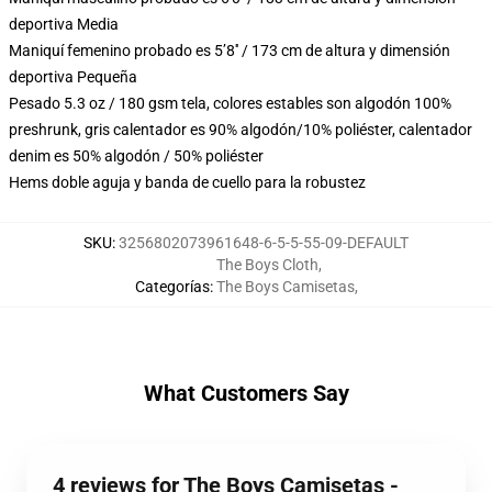
deportiva Media
Maniquí femenino probado es 5’8′′ / 173 cm de altura y dimensión
deportiva Pequeña
Pesado 5.3 oz / 180 gsm tela, colores estables son algodón 100%
preshrunk, gris calentador es 90% algodón/10% poliéster, calentador
denim es 50% algodón / 50% poliéster
Hems doble aguja y banda de cuello para la robustez
SKU
:
3256802073961648-6-5-5-55-09-DEFAULT
The Boys Cloth
,
Categorías
:
The Boys Camisetas
,
What Customers Say
4 reviews for The Boys Camisetas -