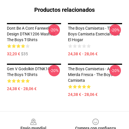
Productos relacionados
Dont Be A Cont Farewell
The Boys Camisetas - The
-20%
-20%
Design DTNK1206 Washed
Boys Camiseta Esencial Para
The Boys T-Shirts
El Hogar
32,20 €
$35
24,38 € - 28,06 €
Gen V Godolkin DTNK1004
The Boys Camisetas - A La
-20%
-20%
The Boys T-Shirts
Mierda Fresca - The Boys
Camiseta
24,38 € - 28,06 €
24,38 € - 28,06 €
Footer
Envío mundial
Compra con confianza