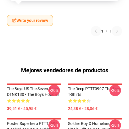
Write your review
1
/
1
Mejores vendedores de productos
The Boys US The Seven White
The Deep PTTT0907 The Boys
-20%
-20%
DTNK1307 The Boys Hoodies
T-Shirts
39,51 € - 45,95 €
24,38 € - 28,06 €
Poster Superhero PTTT2606
Soldier Boy X Homelander
-20%
-20%