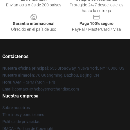
Enviamos a más de 200 países
Protegido 24/7 desde los clics
hasta la entrega
Garantía internacional
Pago 100% seguro
Ofrecido en el país de uso
PayPal / MasterCard / Visa
Contáctenos
Nuestra oficina principal
: 655 Broadway, Nueva York, NY 10006, US
Nuestro almacén
: 76 Guangming, Bazhou, Beijing, CN
Hora
: 9AM – 5PM (Mon – Fri)
Email
: contact@theboysmerchandise.com
Nuestra empresa
Sobre nosotros
Términos y condiciones
Política de privacidad
DMCA - Política de Copyright