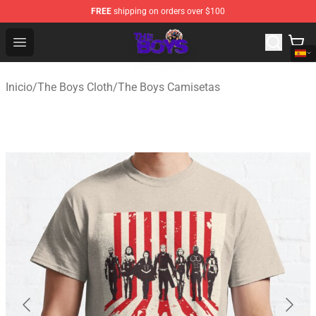
FREE
shipping on orders over $100
The Boys Store - Official The Boys Merchandise Shop
Open menu
Inicio
/
The Boys Cloth
/
The Boys Camisetas