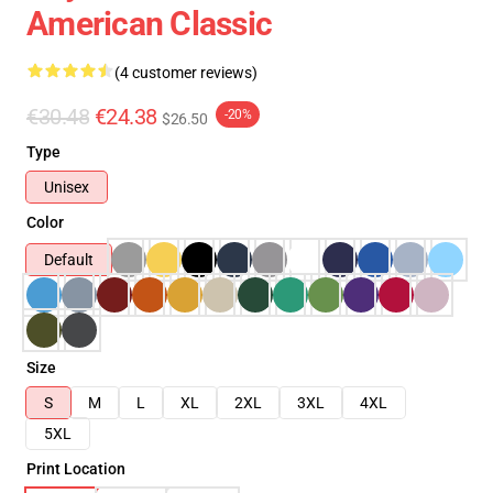
American Classic
(4 customer reviews)
€30.48
€24.38
-20%
$26.50
Type
Unisex
Color
Default
Size
S
M
L
XL
2XL
3XL
4XL
5XL
Print Location