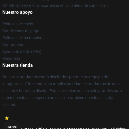
CA SB657: Ley de transparencia en la cadena de suministro
Nuestro apoyo
Políticas de envío
Condiciones de pago
Políticas de reembolso
Contáctenos
Ayuda al cliente (FAQ)
Mayorista
Nuestra tienda
Nuestros productos están diseñados por nuestro equipo de
vanguardia. Ofrecemos una amplia variedad de productos de alta
calidad y hermoso diseño. Estos artículos no son sólo grandes para
usted debido a su aspecto único, sino también debido a su alta
calidad.
UNLOCK