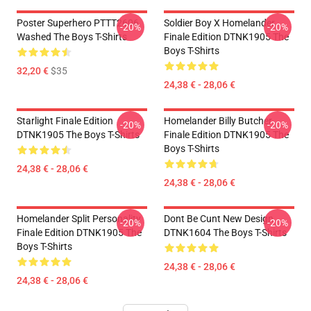
Poster Superhero PTTT2606
Soldier Boy X Homelander
-20%
-20%
Washed The Boys T-Shirts
Finale Edition DTNK1905 The
Boys T-Shirts
32,20 €
$35
24,38 € - 28,06 €
Starlight Finale Edition
Homelander Billy Butcher
-20%
-20%
DTNK1905 The Boys T-Shirts
Finale Edition DTNK1905 The
Boys T-Shirts
24,38 € - 28,06 €
24,38 € - 28,06 €
Homelander Split Personality
Dont Be Cunt New Design
-20%
-20%
Finale Edition DTNK1905 The
DTNK1604 The Boys T-Shirts
Boys T-Shirts
24,38 € - 28,06 €
24,38 € - 28,06 €