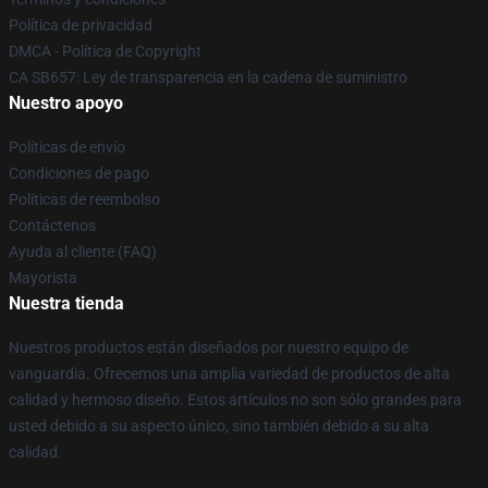
Política de privacidad
DMCA - Política de Copyright
CA SB657: Ley de transparencia en la cadena de suministro
Nuestro apoyo
Políticas de envío
Condiciones de pago
Políticas de reembolso
Contáctenos
Ayuda al cliente (FAQ)
Mayorista
Nuestra tienda
Nuestros productos están diseñados por nuestro equipo de
vanguardia. Ofrecemos una amplia variedad de productos de alta
calidad y hermoso diseño. Estos artículos no son sólo grandes para
usted debido a su aspecto único, sino también debido a su alta
calidad.