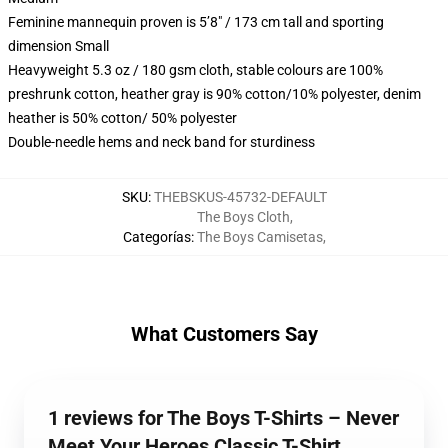
Feminine mannequin proven is 5’8″ / 173 cm tall and sporting
dimension Small
Heavyweight 5.3 oz / 180 gsm cloth, stable colours are 100%
preshrunk cotton, heather gray is 90% cotton/10% polyester, denim
heather is 50% cotton/ 50% polyester
Double-needle hems and neck band for sturdiness
SKU
:
THEBSKUS-45732-DEFAULT
The Boys Cloth
,
Categorías
:
The Boys Camisetas
,
What Customers Say
1 reviews for The Boys T-Shirts – Never
Meet Your Heroes Classic T-Shirt