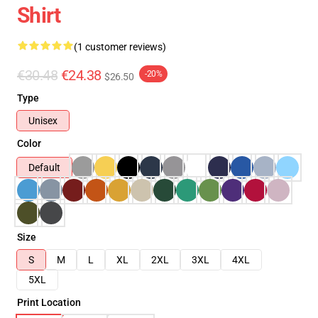
Shirt
(1 customer reviews)
€30.48
€24.38
-20%
$26.50
Type
Unisex
Color
Default
Size
S
M
L
XL
2XL
3XL
4XL
5XL
Print Location