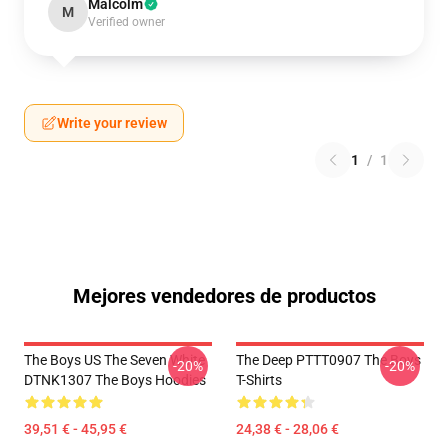
Malcolm
M
Verified owner
Write your review
1
/
1
Mejores vendedores de productos
The Boys US The Seven White
The Deep PTTT0907 The Boys
-20%
-20%
DTNK1307 The Boys Hoodies
T-Shirts
39,51 € - 45,95 €
24,38 € - 28,06 €