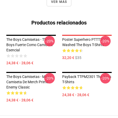
VER MÁS
Productos relacionados
The Boys Camisetas - The
Poster Superhero PTTT2606
-20%
-20%
Boys Fuerte Como Camiseta
Washed The Boys T-Shirts
Esencial
32,20 €
$35
24,38 € - 28,06 €
The Boys Camisetas - Mejor
Payback TTPM2301 The Boys
-20%
-20%
Camiseta De Merch Prime
T-Shirts
Enemy Classic
24,38 € - 28,06 €
24,38 € - 28,06 €