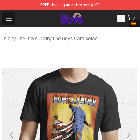
FREE
shipping on orders over $100
The Boys Store - Official The Boys Merchandise Shop
Open menu
Inicio
/
The Boys Cloth
/
The Boys Camisetas