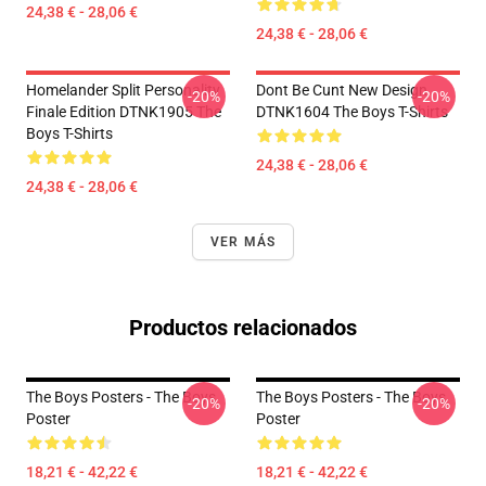
24,38 € - 28,06 €
24,38 € - 28,06 €
Homelander Split Personality
Dont Be Cunt New Design
-20%
-20%
Finale Edition DTNK1905 The
DTNK1604 The Boys T-Shirts
Boys T-Shirts
24,38 € - 28,06 €
24,38 € - 28,06 €
VER MÁS
Productos relacionados
The Boys Posters - The Boys
The Boys Posters - The Boys
-20%
-20%
Poster
Poster
18,21 € - 42,22 €
18,21 € - 42,22 €