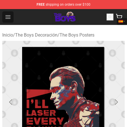
FREE
shipping on orders over $100
The Boys Store - Official The Boys Merchandise Shop
Open menu
Inicio
/
The Boys Decoración
/
The Boys Posters