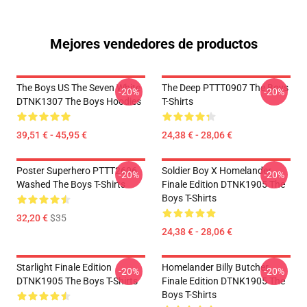
Mejores vendedores de productos
The Boys US The Seven White
The Deep PTTT0907 The Boys
-20%
-20%
DTNK1307 The Boys Hoodies
T-Shirts
39,51 € - 45,95 €
24,38 € - 28,06 €
Poster Superhero PTTT2606
Soldier Boy X Homelander
-20%
-20%
Washed The Boys T-Shirts
Finale Edition DTNK1905 The
Boys T-Shirts
32,20 €
$35
24,38 € - 28,06 €
Starlight Finale Edition
Homelander Billy Butcher
-20%
-20%
DTNK1905 The Boys T-Shirts
Finale Edition DTNK1905 The
Boys T-Shirts