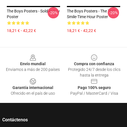
The Boys Posters - Soldier Boy
The Boys Posters - The TNT
-20%
-20%
Poster
Smile-Time Hour Poster
18,21 € - 42,22 €
18,21 € - 42,22 €
Footer
Envío mundial
Compra con confianza
Enviamos a más de 200 países
Protegido 24/7 desde los clics
hasta la entrega
Garantía internacional
Pago 100% seguro
Ofrecido en el país de uso
PayPal / MasterCard / Visa
Contáctenos