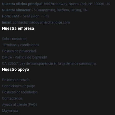
Nuestra oficina principal
: 655 Broadway, Nueva York, NY 10006, US
Nuestro almacén
: 76 Guangming, Bazhou, Beijing, CN
Hora
: 9AM – 5PM (Mon – Fri)
Email
: contact@theboysmerchandise.com
Nuestra empresa
Sobre nosotros
Términos y condiciones
Política de privacidad
DMCA - Política de Copyright
CA SB657: Ley de transparencia en la cadena de suministro
Nuestro apoyo
Políticas de envío
Condiciones de pago
Políticas de reembolso
Contáctenos
Ayuda al cliente (FAQ)
Mayorista