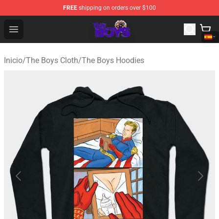
FREE
shipping on orders over $100
The Boys Store - Official The Boys Merchandise Shop
Open menu
Inicio
/
The Boys Cloth
/
The Boys Hoodies