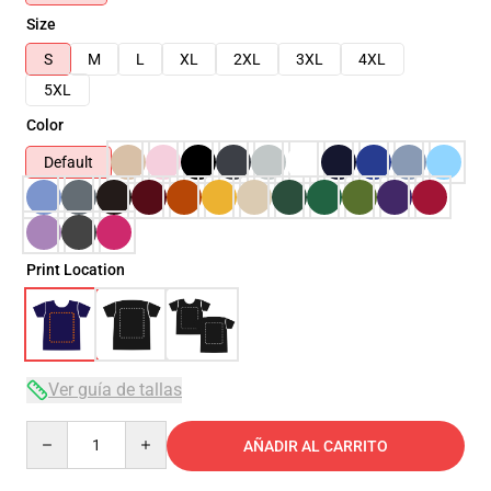
Size
S
M
L
XL
2XL
3XL
4XL
5XL
Color
Default
Print Location
Ver guía de tallas
Quantity
AÑADIR AL CARRITO