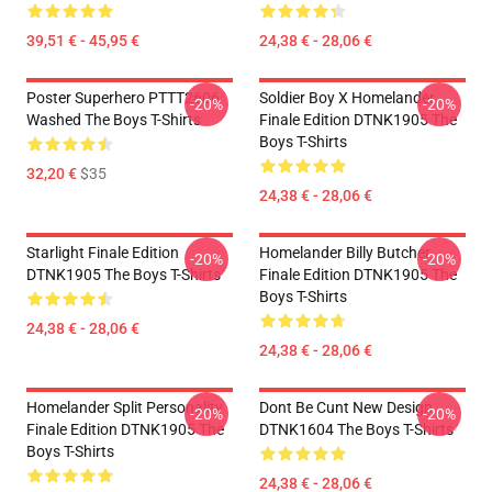
39,51 € - 45,95 €
24,38 € - 28,06 €
Poster Superhero PTTT2606
Soldier Boy X Homelander
-20%
-20%
Washed The Boys T-Shirts
Finale Edition DTNK1905 The
Boys T-Shirts
32,20 €
$35
24,38 € - 28,06 €
Starlight Finale Edition
Homelander Billy Butcher
-20%
-20%
DTNK1905 The Boys T-Shirts
Finale Edition DTNK1905 The
Boys T-Shirts
24,38 € - 28,06 €
24,38 € - 28,06 €
Homelander Split Personality
Dont Be Cunt New Design
-20%
-20%
Finale Edition DTNK1905 The
DTNK1604 The Boys T-Shirts
Boys T-Shirts
24,38 € - 28,06 €