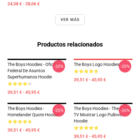
24,38 € - 28,06 €
VER MÁS
Productos relacionados
The Boys Hoodies - Oficina
The Boys Logo Hoodies
-20%
-20%
Federal De Asuntos
Superhumanos Hoodie
39,51 € - 45,95 €
39,51 € - 45,95 €
The Boys Hoodies -
The Boys Hoodies - The Boys
-20%
-20%
Homelander Quote Hoodie
TV Mostrar Logo Pullover
Hoodie
39,51 € - 45,95 €
39,51 € - 45,95 €