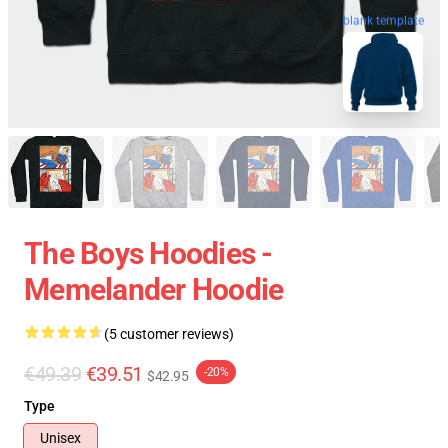
blank template
The Boys Hoodies -
Memelander Hoodie
(5 customer reviews)
€49.39
€39.51
-20%
$42.95
Type
Unisex