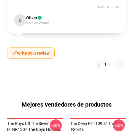
Dec 16, 2024
Oliver
O
Verified owner
Write your review
1
/
1
Mejores vendedores de productos
The Boys US The Seven White
The Deep PTTT0907 The Boys
-20%
-20%
DTNK1307 The Boys Hoodies
T-Shirts