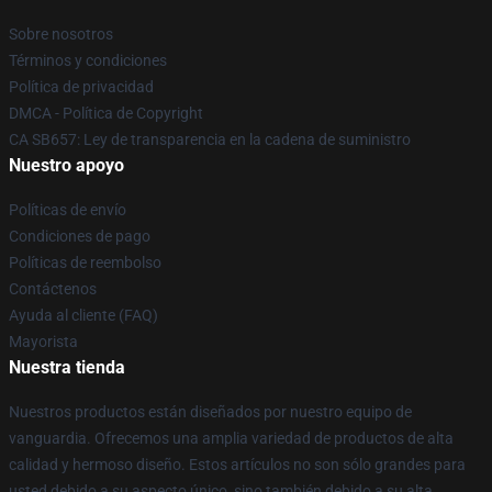
Sobre nosotros
Términos y condiciones
Política de privacidad
DMCA - Política de Copyright
CA SB657: Ley de transparencia en la cadena de suministro
Nuestro apoyo
Políticas de envío
Condiciones de pago
Políticas de reembolso
Contáctenos
Ayuda al cliente (FAQ)
Mayorista
Nuestra tienda
Nuestros productos están diseñados por nuestro equipo de
vanguardia. Ofrecemos una amplia variedad de productos de alta
calidad y hermoso diseño. Estos artículos no son sólo grandes para
usted debido a su aspecto único, sino también debido a su alta