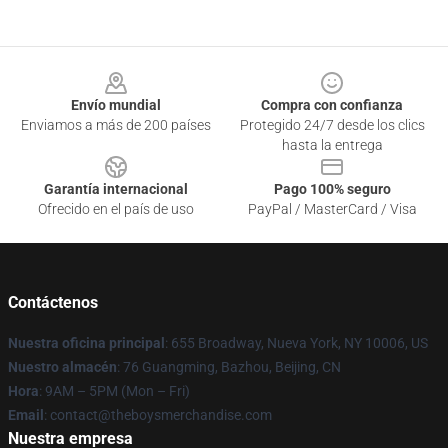
Footer
Envío mundial
Compra con confianza
Enviamos a más de 200 países
Protegido 24/7 desde los clics
hasta la entrega
Garantía internacional
Pago 100% seguro
Ofrecido en el país de uso
PayPal / MasterCard / Visa
Contáctenos
Nuestra oficina principal
: 655 Broadway, Nueva York, NY 10006, US
Nuestro almacén
: 76 Guangming, Bazhou, Beijing, CN
Hora
: 9AM – 5PM (Mon – Fri)
Email
: contact@theboysmerchandise.com
Nuestra empresa