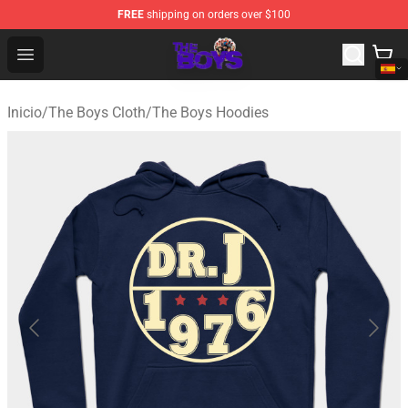
FREE
shipping on orders over $100
The Boys Store - Official The Boys Merchandise Shop
Open menu
Inicio
/
The Boys Cloth
/
The Boys Hoodies