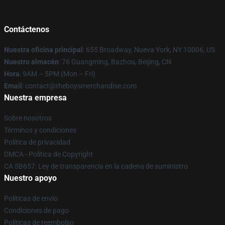
Contáctenos
Nuestra oficina principal
: 655 Broadway, Nueva York, NY 10006, US
Nuestro almacén
: 76 Guangming, Bazhou, Beijing, CN
Hora
: 9AM – 5PM (Mon – Fri)
Email
: contact@theboysmerchandise.com
Nuestra empresa
Sobre nosotros
Términos y condiciones
Política de privacidad
DMCA - Política de Copyright
CA SB657: Ley de transparencia en la cadena de suministro
Nuestro apoyo
Políticas de envío
Condiciones de pago
Políticas de reembolso