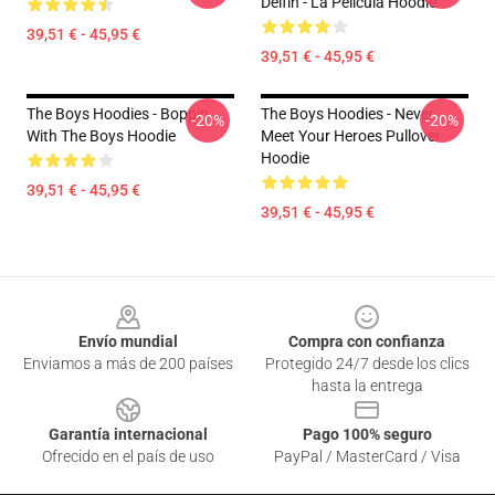
Delfín - La Película Hoodie
39,51 € - 45,95 €
39,51 € - 45,95 €
The Boys Hoodies - Boppin
The Boys Hoodies - Never
-20%
-20%
With The Boys Hoodie
Meet Your Heroes Pullover
Hoodie
39,51 € - 45,95 €
39,51 € - 45,95 €
Footer
Envío mundial
Compra con confianza
Enviamos a más de 200 países
Protegido 24/7 desde los clics
hasta la entrega
Garantía internacional
Pago 100% seguro
Ofrecido en el país de uso
PayPal / MasterCard / Visa