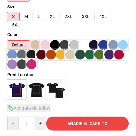
Size
S
M
L
XL
2XL
3XL
4XL
5XL
Color
Default
Print Location
Ver guía de tallas
Quantity
AÑADIR AL CARRITO