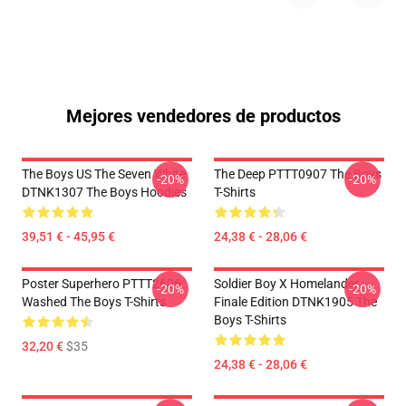
Mejores vendedores de productos
The Boys US The Seven White
The Deep PTTT0907 The Boys
-20%
-20%
DTNK1307 The Boys Hoodies
T-Shirts
39,51 € - 45,95 €
24,38 € - 28,06 €
Poster Superhero PTTT2606
Soldier Boy X Homelander
-20%
-20%
Washed The Boys T-Shirts
Finale Edition DTNK1905 The
Boys T-Shirts
32,20 €
$35
24,38 € - 28,06 €