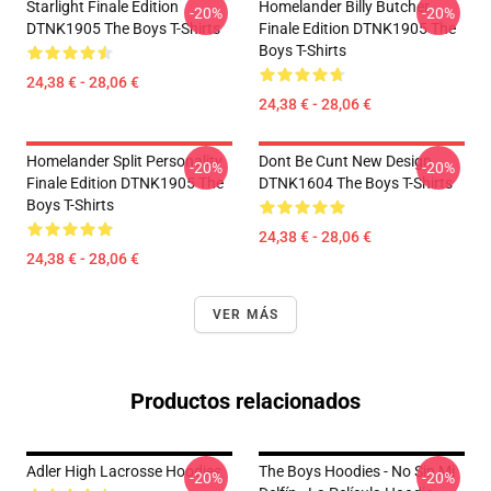
Starlight Finale Edition
Homelander Billy Butcher
-20%
-20%
DTNK1905 The Boys T-Shirts
Finale Edition DTNK1905 The
Boys T-Shirts
24,38 € - 28,06 €
24,38 € - 28,06 €
Homelander Split Personality
Dont Be Cunt New Design
-20%
-20%
Finale Edition DTNK1905 The
DTNK1604 The Boys T-Shirts
Boys T-Shirts
24,38 € - 28,06 €
24,38 € - 28,06 €
VER MÁS
Productos relacionados
Adler High Lacrosse Hoodies
The Boys Hoodies - No Sin Mi
-20%
-20%