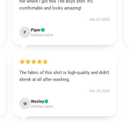
me where I got this The Boys shirt. It’s
comfortable and looks amazing!
Dec 22, 2024
Piper
P
Verified owner
The fabric of this shirt is high-quality and didn’t
shrink at all after washing.
Dec 16, 2024
Wesley
W
Verified owner