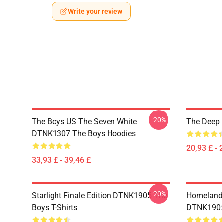
Write your review
-20%
The Boys US The Seven White
The Deep 
DTNK1307 The Boys Hoodies
20,93 £ - 
33,93 £ - 39,46 £
-20%
Starlight Finale Edition DTNK1905 The
Homelander
Boys T-Shirts
DTNK1905 