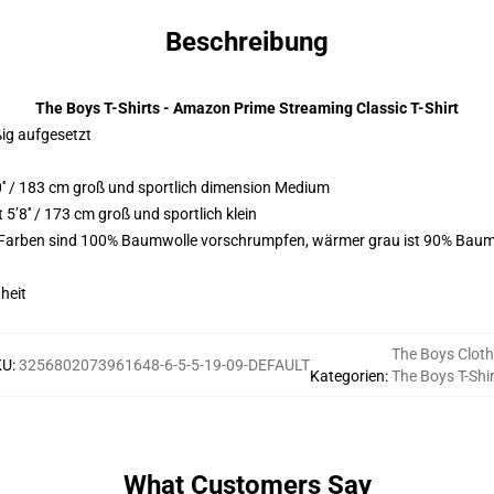
Beschreibung
The Boys T-Shirts - Amazon Prime Streaming Classic T-Shirt
ßig aufgesetzt
′′ / 183 cm groß und sportlich dimension Medium
’8′′ / 173 cm groß und sportlich klein
e Farben sind 100% Baumwolle vorschrumpfen, wärmer grau ist 90% Baum
heit
The Boys Cloth
KU
:
3256802073961648-6-5-5-19-09-DEFAULT
Kategorien
:
The Boys T-Shi
What Customers Say