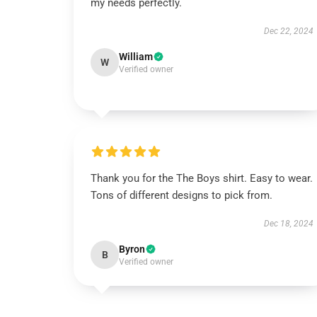
my needs perfectly.
Dec 22, 2024
William
W
Verified owner
Thank you for the The Boys shirt. Easy to wear.
Tons of different designs to pick from.
Dec 18, 2024
Byron
B
Verified owner