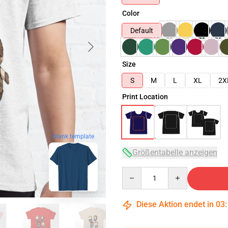
Color
Default
Size
S
M
L
XL
2X
Print Location
blank template
Größentabelle anzeigen
Quantity
Diese Aktion endet in
03