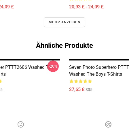
24,09 £
20,93 £ - 24,09 £
MEHR ANZEIGEN
Ähnliche Produkte
-20%
er PTTT2606 Washed The
Seven Photo Superhero PTT
rts
Washed The Boys T-Shirts
27,65 £
35
$35