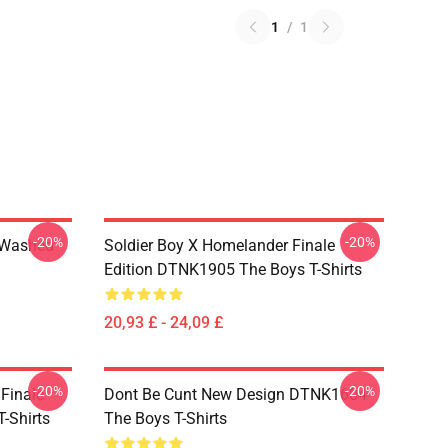
1
/
1
-20%
-20%
 Washed
Soldier Boy X Homelander Finale
Edition DTNK1905 The Boys T-Shirts
20,93 £ - 24,09 £
-20%
-20%
 Finale
Dont Be Cunt New Design DTNK1604
-Shirts
The Boys T-Shirts