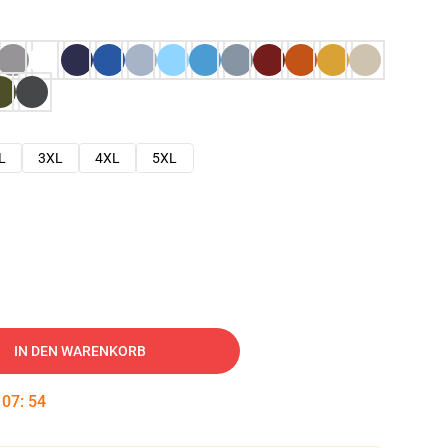
L
3XL
4XL
5XL
IN DEN WARENKORB
:
07
:
53