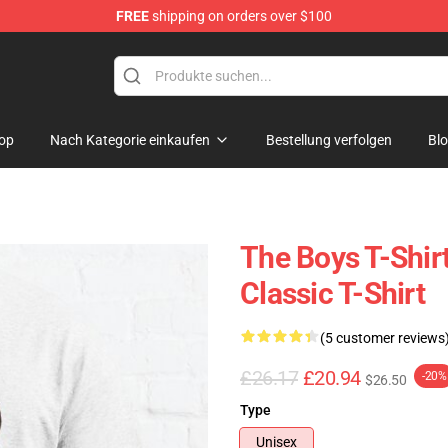
FREE
shipping on orders over $100
op
Nach Kategorie einkaufen
Bestellung verfolgen
Bl
The Boys T-Shir
Classic T-Shirt
(5 customer reviews
£26.17
£20.94
-20%
$26.50
Type
Unisex