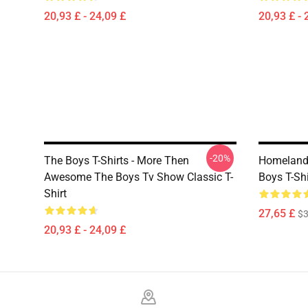
20,93 £ - 24,09 £
20,93 £ - 
-20%
The Boys T-Shirts - More Then
Homeland
Awesome The Boys Tv Show Classic T-
Boys T-Shi
Shirt
27,65 £
$
20,93 £ - 24,09 £
Footer