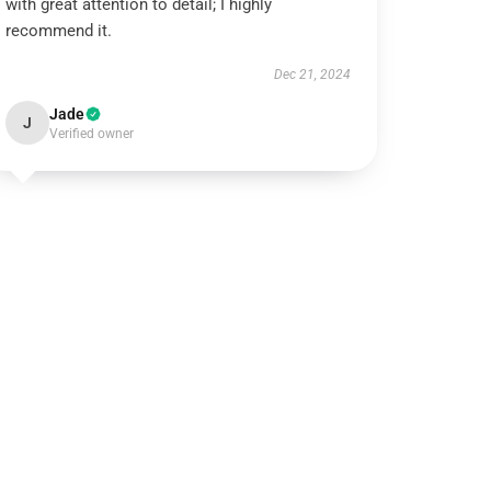
with great attention to detail; I highly
recommend it.
Dec 21, 2024
Jade
J
Verified owner