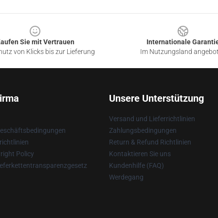
aufen Sie mit Vertrauen
Internationale Garanti
utz von Klicks bis zur Lieferung
Im Nutzungsland angebo
irma
Unsere Unterstützung
Versand und Lieferrichtlinien
Geschäftsbedingungen
Zahlungsbedingungen
ichtlinien
Return & Refund Richtlinien
ight Policy
Kontaktieren Sie uns
eferkettentransparenzgesetz
Kundenhilfe (FAQ)
Werdegang