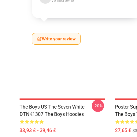
Verified owner
Write your review
-20%
The Boys US The Seven White
Poster S
DTNK1307 The Boys Hoodies
The Boys 
33,93 £ - 39,46 £
27,65 £
$