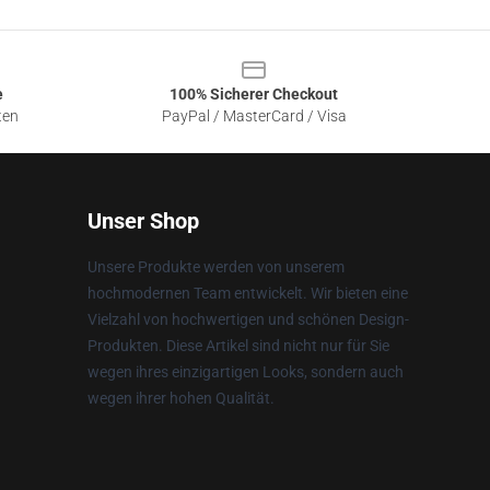
e
100% Sicherer Checkout
ten
PayPal / MasterCard / Visa
Unser Shop
Unsere Produkte werden von unserem
hochmodernen Team entwickelt. Wir bieten eine
Vielzahl von hochwertigen und schönen Design-
Produkten. Diese Artikel sind nicht nur für Sie
wegen ihres einzigartigen Looks, sondern auch
wegen ihrer hohen Qualität.