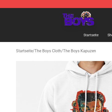
The Boys Store - Official The Boys Merchandise Shop
Startseite
Sh
Startseite
/
The Boys Cloth
/
The Boys Kapuzen