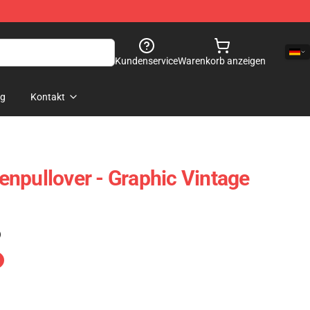
Kundenservice
Warenkorb anzeigen
og
Kontakt
npullover - Graphic Vintage
)