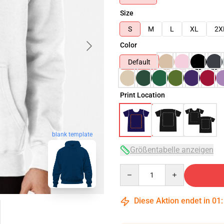
Size
S
M
L
XL
2X
Color
Default
Print Location
blank template
Größentabelle anzeigen
Quantity
Diese Aktion endet in
01