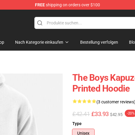
FREE
shipping on orders over $100
op
Nach Kategorie einkaufen
Bestellung verfolgen
Bl
The Boys Kapuze
Printed Hoodie
(3 customer reviews
£42.41
£33.93
-20%
$42.95
Type
Unisex