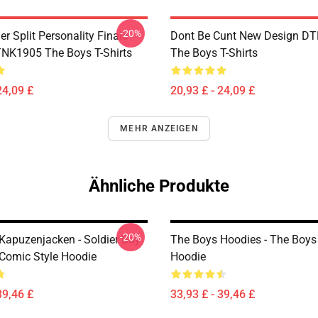
-20%
 Split Personality Finale
Dont Be Cunt New Design D
TNK1905 The Boys T-Shirts
The Boys T-Shirts
24,09 £
20,93 £ - 24,09 £
MEHR ANZEIGEN
Ähnliche Produkte
-20%
Kapuzenjacken - Soldier Boy
The Boys Hoodies - The Boys
Comic Style Hoodie
Hoodie
39,46 £
33,93 £ - 39,46 £