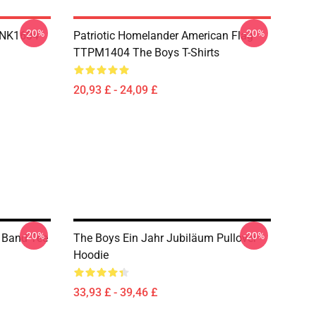
-20%
-20%
TNK1604
Patriotic Homelander American Flag
TTPM1404 The Boys T-Shirts
20,93 £ - 24,09 £
-20%
-20%
 Band Tee
The Boys Ein Jahr Jubiläum Pullover
Hoodie
33,93 £ - 39,46 £