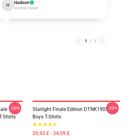
Hudson
H
Verified owner
1
/
1
-20%
-20%
nale
Starlight Finale Edition DTNK1905 The
-Shirts
Boys T-Shirts
20,93 £ - 24,09 £