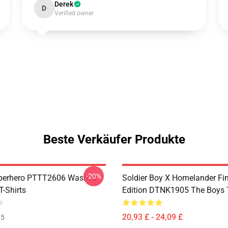
Derek
D
Verified owner
Beste Verkäufer Produkte
-20%
uperhero PTTT2606 Washed
Soldier Boy X Homelander Fi
T-Shirts
Edition DTNK1905 The Boys T
20,93 £ - 24,09 £
35