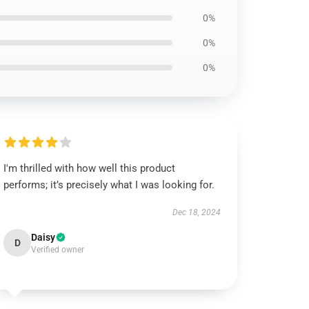
0%
0%
0%
I'm thrilled with how well this product
performs; it’s precisely what I was looking for.
Dec 18, 2024
Daisy
D
Verified owner