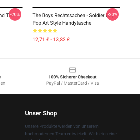
-20%
-20%
nd Tee
The Boys Rechtssachen - Soldier Boy
Pop Art Style Handytasche
12,71 £ - 13,82 £
e
100% Sicherer Checkout
ten
PayPal / MasterCard / Visa
Unser Shop
Unsere Produkte werden von unserem
hochmodernen Team entwickelt. Wir bieten eine