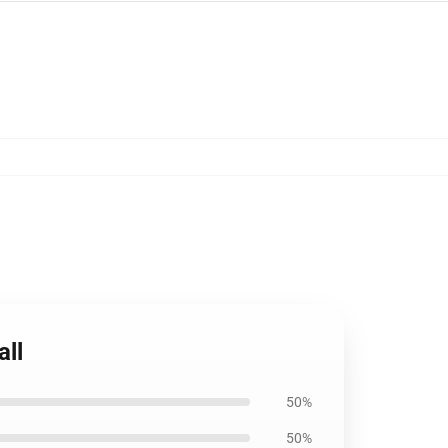
all
50%
50%