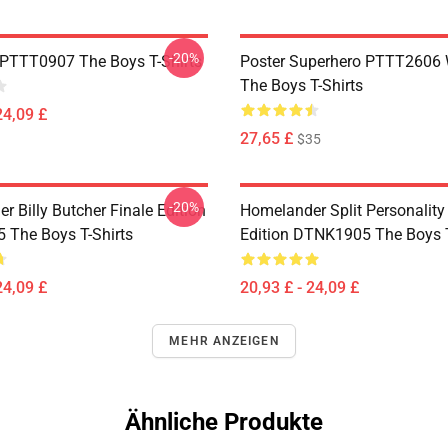
-20%
PTTT0907 The Boys T-Shirts
Poster Superhero PTTT2606
The Boys T-Shirts
24,09 £
27,65 £
$35
-20%
 Billy Butcher Finale Edition
Homelander Split Personality
The Boys T-Shirts
Edition DTNK1905 The Boys T
24,09 £
20,93 £ - 24,09 £
MEHR ANZEIGEN
Ähnliche Produkte