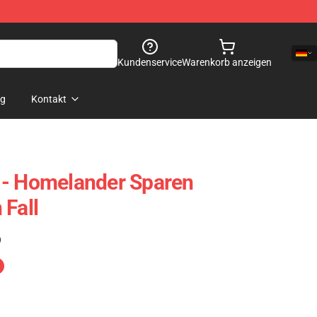
Kundenservice
Warenkorb anzeigen
og
Kontakt
 - Homelander Sparen
 Fall
)