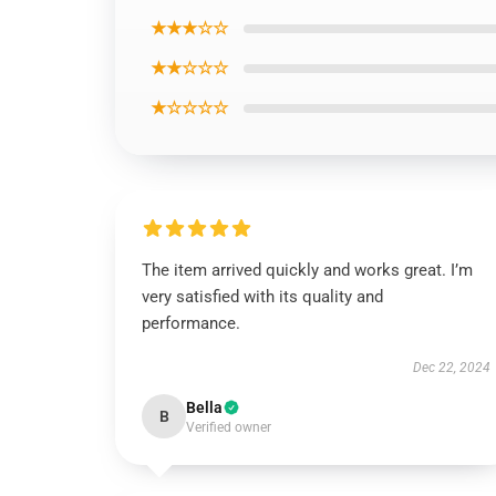
★★★☆☆
★★☆☆☆
★☆☆☆☆
The item arrived quickly and works great. I’m
very satisfied with its quality and
performance.
Dec 22, 2024
Bella
B
Verified owner