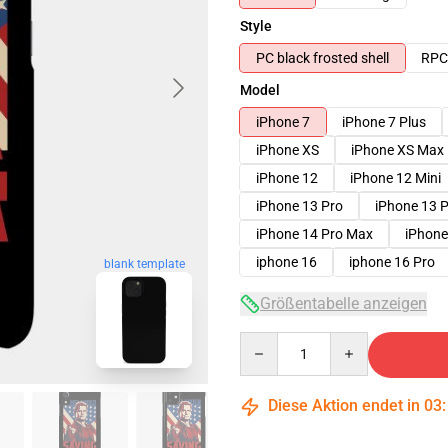
Style
PC black frosted shell
RPC 
Model
iPhone 7
iPhone 7 Plus
iPhone XS
iPhone XS Max
iPhone 12
iPhone 12 Mini
iPhone 13 Pro
iPhone 13 
iPhone 14 Pro Max
iPhone
iphone 16
iphone 16 Pro
blank template
Größentabelle anzeigen
Quantity
Diese Aktion endet in
03