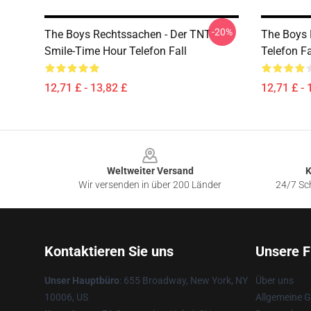
-20%
The Boys Rechtssachen - Der TNT
The Boys 
Smile-Time Hour Telefon Fall
Telefon Fa
12,71 £ - 13,82 £
12,71 £ - 
Footer
Weltweiter Versand
K
Wir versenden in über 200 Länder
24/7 Sch
Kontaktieren Sie uns
Unsere F
Unser Hauptbüro
: 655 Broadway, New York, NY
Über uns
10006, US
Allgemeine 