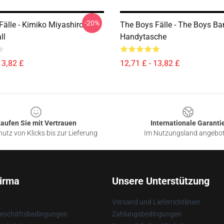
-20%
Fälle - Kimiko Miyashiro
The Boys Fälle - The Boys Ba
ll
Handytasche
13,82 £
12,71 £ - 13,82 £
aufen Sie mit Vertrauen
Internationale Garanti
utz von Klicks bis zur Lieferung
Im Nutzungsland angebo
irma
Unsere Unterstützung
Versand und Lieferrichtlinien
Geschäftsbedingungen
Zahlungsbedingungen